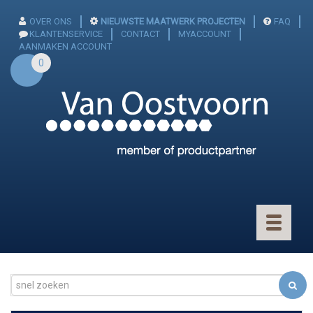
OVER ONS
NIEUWSTE MAATWERK PROJECTEN
FAQ
KLANTENSERVICE
CONTACT
MYACCOUNT
AANMAKEN ACCOUNT
0
Toggle
navigatio
CONNECTOREN