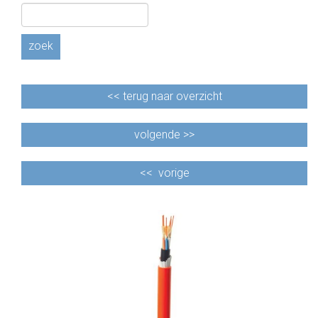
CABLE EQUIPEMENTS
zoek
<<
terug naar overzicht
volgende >>
<<
vorige