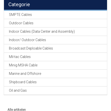
EN
Categorie
HASPELS
SMPTE Cables
GEVLOCHTEN KOUS
EN
Outdoor Cables
KRIMP KOUS
Indoor Cables (Data Center and Assembly)
KOPER KABEL
Indoor/ Outdoor Cables
OP ROL
Broadcast Deploable Cables
OCC OPTICAL
Mil-tac Cables
FIBER CABLE
Minig MSHA Cable
GE-ASSEMBLEERDE
Marine and Offshore
KOPER/FIBER
KABELS
Shipboard Cables
Oil and Gas
19" RACKS
EN
TOEBEHOREN
Alle artikelen