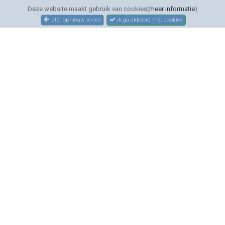
Deze website maakt gebruik van cookies(
meer informatie
)
later opnieuw tonen
ik ga akkoord met cookies
SERVICE
Bestellen
Betalen
Bezorgen
Sitemap
Contact