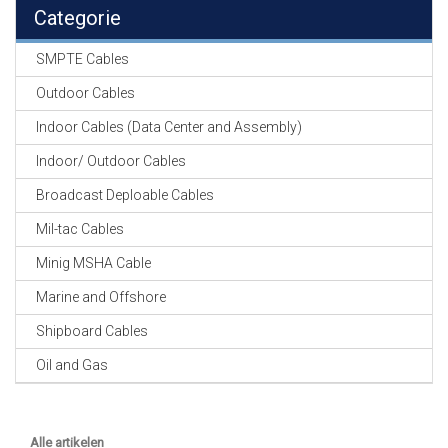
EN
Categorie
HASPELS
SMPTE Cables
GEVLOCHTEN KOUS
EN
Outdoor Cables
KRIMP KOUS
Indoor Cables (Data Center and Assembly)
KOPER KABEL
Indoor/ Outdoor Cables
OP ROL
Broadcast Deploable Cables
OCC OPTICAL
Mil-tac Cables
FIBER CABLE
Minig MSHA Cable
GE-ASSEMBLEERDE
Marine and Offshore
KOPER/FIBER
KABELS
Shipboard Cables
Oil and Gas
19" RACKS
EN
TOEBEHOREN
Alle artikelen