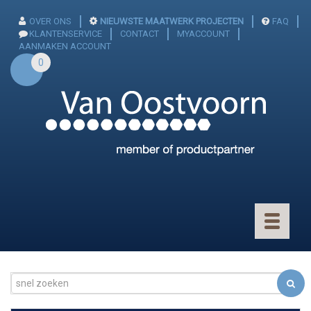
OVER ONS
NIEUWSTE MAATWERK PROJECTEN
FAQ
KLANTENSERVICE
CONTACT
MYACCOUNT
AANMAKEN ACCOUNT
0
Toggle
navigatio
CONNECTOREN