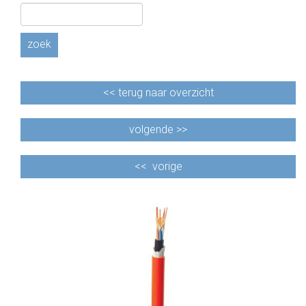
CABLE EQUIPEMENTS
zoek
<<
terug naar overzicht
volgende >>
<<
vorige