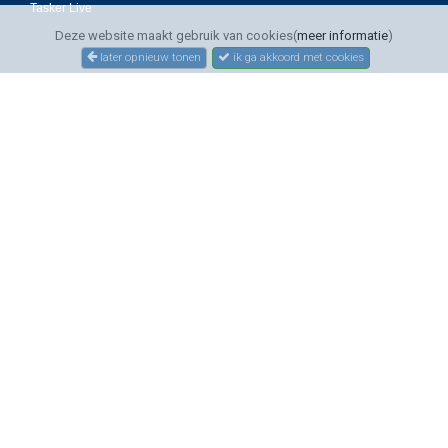
Tasker Live
Deze website maakt gebruik van cookies(
meer informatie
)
later opnieuw tonen
ik ga akkoord met cookies
SERVICE
Bestellen
Betalen
Bezorgen
Sitemap
Contact