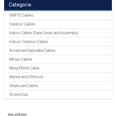
EN
Categorie
HASPELS
SMPTE Cables
GEVLOCHTEN KOUS
EN
Outdoor Cables
KRIMP KOUS
Indoor Cables (Data Center and Assembly)
KOPER KABEL
Indoor/ Outdoor Cables
OP ROL
Broadcast Deploable Cables
OCC OPTICAL
Mil-tac Cables
FIBER CABLE
Minig MSHA Cable
GE-ASSEMBLEERDE
Marine and Offshore
KOPER/FIBER
KABELS
Shipboard Cables
Oil and Gas
19" RACKS
EN
TOEBEHOREN
Alle artikelen