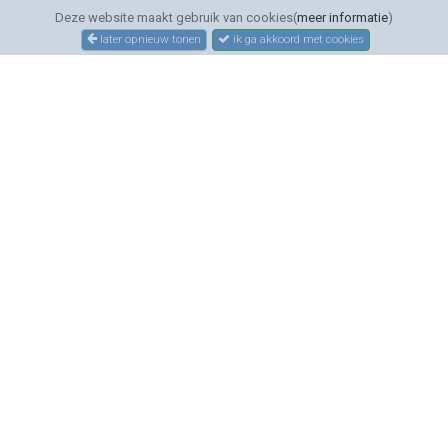
Deze website maakt gebruik van cookies(
meer informatie
)
later opnieuw tonen
ik ga akkoord met cookies
SERVICE
Bestellen
Betalen
Bezorgen
Sitemap
Contact