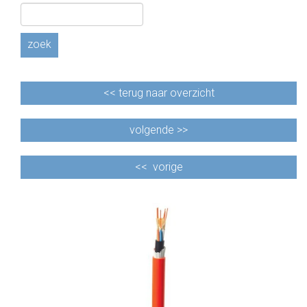
CABLE EQUIPEMENTS
zoek
<<
terug naar overzicht
volgende >>
<<
vorige