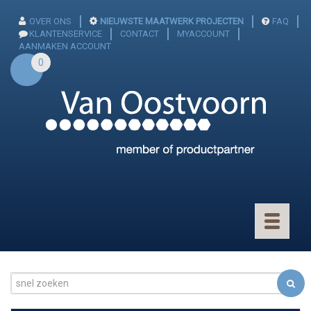
OVER ONS
NIEUWSTE MAATWERK PROJECTEN
FAQ
KLANTENSERVICE
CONTACT
MYACCOUNT
AANMAKEN ACCOUNT
0
Toggle
navigatio
CONNECTOREN