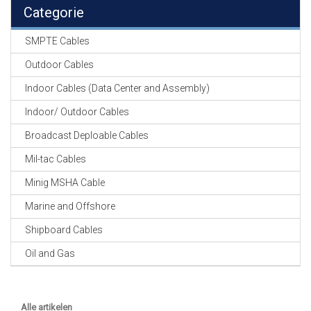
EN
Categorie
HASPELS
SMPTE Cables
GEVLOCHTEN KOUS
EN
Outdoor Cables
KRIMP KOUS
Indoor Cables (Data Center and Assembly)
KOPER KABEL
Indoor/ Outdoor Cables
OP ROL
Broadcast Deploable Cables
OCC OPTICAL
Mil-tac Cables
FIBER CABLE
Minig MSHA Cable
GE-ASSEMBLEERDE
Marine and Offshore
KOPER/FIBER
KABELS
Shipboard Cables
Oil and Gas
19" RACKS
EN
TOEBEHOREN
Alle artikelen