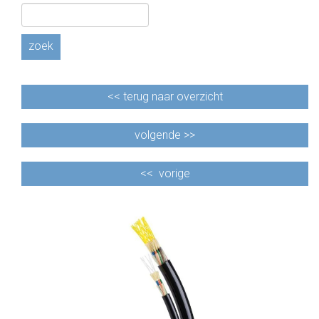
CABLE EQUIPEMENTS
zoek
<<
terug naar overzicht
volgende >>
<<
vorige