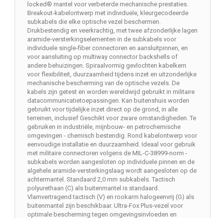
locked® mantel voor verbeterde mechanische prestaties.
Breakout-kabelontwerp met individuele, kleurgecodeerde
subkabels die elke optische vezel beschermen.
Drukbestendig en veerkrachtig, met twee afzonderlijke lagen
aramide-versterkingselementen in de subkabels voor
individuele single-fiber connectoren en aansluitpinnen, en
voor aansluiting op multiway connector backshells of
andere behuizingen. Spiraalvormig gevlochten kabelkern
voor flexibiliteit, duurzaamheid tijdens inzet en uitzonderlijke
mechanische bescherming van de optische vezels. De
kabels zijn getest en worden wereldwijd gebruikt in militaire
datacommunicatietoepassingen. Kan buitenshuis worden
gebruikt voor tijdelijke inzet direct op de grond, in alle
terreinen, inclusief Geschikt voor zware omstandigheden. Te
gebruiken in industriële, mijnbouw- en petrochemische
omgevingen - chemisch bestendig. Rond kabelontwerp voor
eenvoudige installatie en duurzaamheid. Ideaal voor gebruik
met militaire connectoren volgens de MIL-C-38999-norm -
subkabels worden aangesloten op individuele pinnen en de
algehele aramide-versterkingslaag wordt aangesloten op de
achtermantel. Standaard 2,0 mm subkabels. Tactisch
polyurethaan (C) als buitenmantel is standaard.
Vlamvertragend tactisch (V) en rookarm halogeenvrij (G) als
buitenmantel zijn beschikbaar. Ultra-Fox Plus-vezel voor
optimale bescherming tegen omgevingsinvloeden en