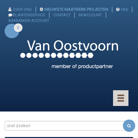
OVER ONS
NIEUWSTE MAATWERK PROJECTEN
FAQ
KLANTENSERVICE
CONTACT
MYACCOUNT
AANMAKEN ACCOUNT
0
Toggle
navigatio
CONNECTOREN