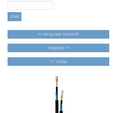
CABLE EQUIPEMENTS
zoek
<<
terug naar overzicht
volgende >>
<<
vorige