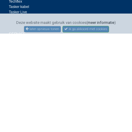
Techflex
Tasker kabel
Tasker Live
Deze website maakt gebruik van cookies(
meer informatie
)
later opnieuw tonen
ik ga akkoord met cookies
SERVICE
Bestellen
Betalen
Bezorgen
Sitemap
Contact