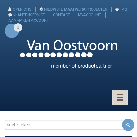
OVER ONS
NIEUWSTE MAATWERK PROJECTEN
FAQ
KLANTENSERVICE
CONTACT
MYACCOUNT
AANMAKEN ACCOUNT
0
Toggle
navigatio
CONNECTOREN