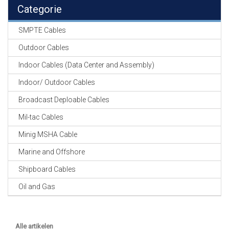
EN
Categorie
HASPELS
SMPTE Cables
GEVLOCHTEN KOUS
EN
Outdoor Cables
KRIMP KOUS
Indoor Cables (Data Center and Assembly)
KOPER KABEL
Indoor/ Outdoor Cables
OP ROL
Broadcast Deploable Cables
OCC OPTICAL
Mil-tac Cables
FIBER CABLE
Minig MSHA Cable
GE-ASSEMBLEERDE
Marine and Offshore
KOPER/FIBER
KABELS
Shipboard Cables
Oil and Gas
19" RACKS
EN
TOEBEHOREN
Alle artikelen