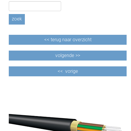
CABLE EQUIPEMENTS
zoek
<<
terug naar overzicht
volgende >>
<<
vorige