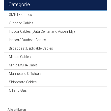
EN
Categorie
HASPELS
SMPTE Cables
GEVLOCHTEN KOUS
EN
Outdoor Cables
KRIMP KOUS
Indoor Cables (Data Center and Assembly)
KOPER KABEL
Indoor/ Outdoor Cables
OP ROL
Broadcast Deploable Cables
OCC OPTICAL
Mil-tac Cables
FIBER CABLE
Minig MSHA Cable
GE-ASSEMBLEERDE
Marine and Offshore
KOPER/FIBER
KABELS
Shipboard Cables
Oil and Gas
19" RACKS
EN
TOEBEHOREN
Alle artikelen