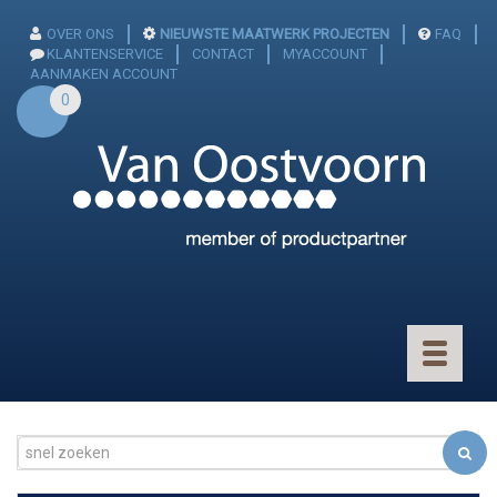
OVER ONS
NIEUWSTE MAATWERK PROJECTEN
FAQ
KLANTENSERVICE
CONTACT
MYACCOUNT
AANMAKEN ACCOUNT
0
Toggle
navigatio
CONNECTOREN