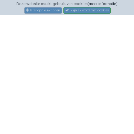
Deze website maakt gebruik van cookies(
meer informatie
)
later opnieuw tonen
ik ga akkoord met cookies
SERVICE
Bestellen
Betalen
Bezorgen
Sitemap
Contact