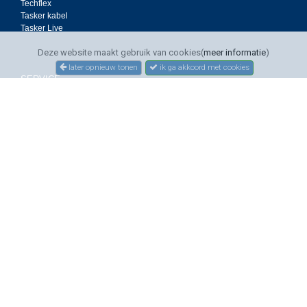
Techflex
Tasker kabel
Tasker Live
Deze website maakt gebruik van cookies(
meer informatie
)
later opnieuw tonen
ik ga akkoord met cookies
SERVICE
Bestellen
Betalen
Bezorgen
Sitemap
Contact