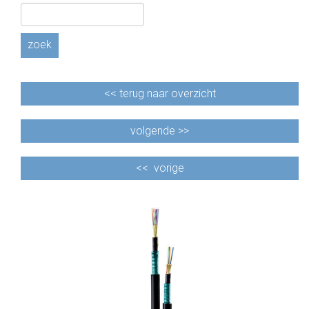
CABLE EQUIPEMENTS
zoek
<<
terug naar overzicht
volgende >>
<<
vorige