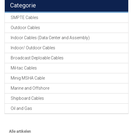
EN
Categorie
HASPELS
SMPTE Cables
GEVLOCHTEN KOUS
EN
Outdoor Cables
KRIMP KOUS
Indoor Cables (Data Center and Assembly)
KOPER KABEL
Indoor/ Outdoor Cables
OP ROL
Broadcast Deploable Cables
OCC OPTICAL
Mil-tac Cables
FIBER CABLE
Minig MSHA Cable
GE-ASSEMBLEERDE
Marine and Offshore
KOPER/FIBER
KABELS
Shipboard Cables
Oil and Gas
19" RACKS
EN
TOEBEHOREN
Alle artikelen