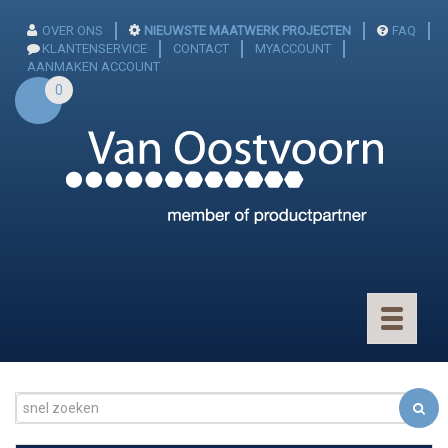
OVER ONS
NIEUWSTE MAATWERK PROJECTEN
FAQ
KLANTENSERVICE
CONTACT
MYACCOUNT
AANMAKEN ACCOUNT
0
Toggle
navigatio
CONNECTOREN