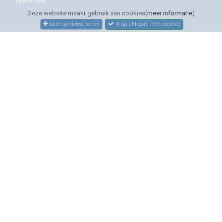
Tasker Live
Deze website maakt gebruik van cookies(
meer informatie
)
later opnieuw tonen
ik ga akkoord met cookies
SERVICE
Bestellen
Betalen
Bezorgen
Sitemap
Contact