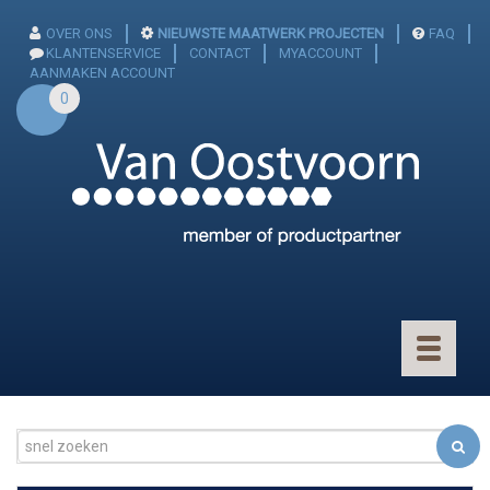
OVER ONS
NIEUWSTE MAATWERK PROJECTEN
FAQ
KLANTENSERVICE
CONTACT
MYACCOUNT
AANMAKEN ACCOUNT
0
Toggle
navigatio
CONNECTOREN