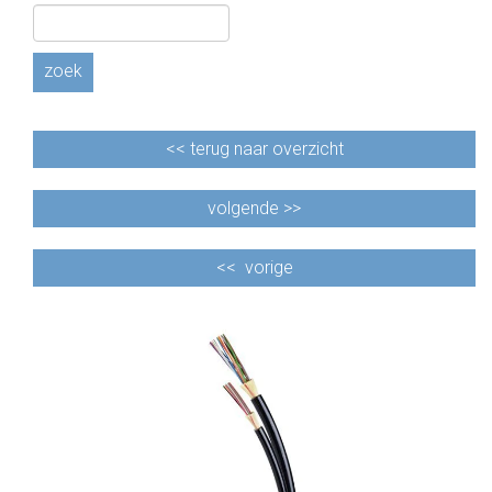
CABLE EQUIPEMENTS
zoek
<<
terug naar overzicht
volgende >>
<<
vorige