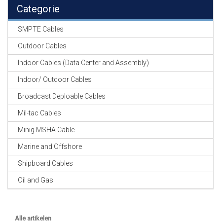
EN
Categorie
HASPELS
SMPTE Cables
GEVLOCHTEN KOUS
EN
Outdoor Cables
KRIMP KOUS
Indoor Cables (Data Center and Assembly)
KOPER KABEL
Indoor/ Outdoor Cables
OP ROL
Broadcast Deploable Cables
OCC OPTICAL
Mil-tac Cables
FIBER CABLE
Minig MSHA Cable
GE-ASSEMBLEERDE
Marine and Offshore
KOPER/FIBER
KABELS
Shipboard Cables
Oil and Gas
19" RACKS
EN
TOEBEHOREN
Alle artikelen