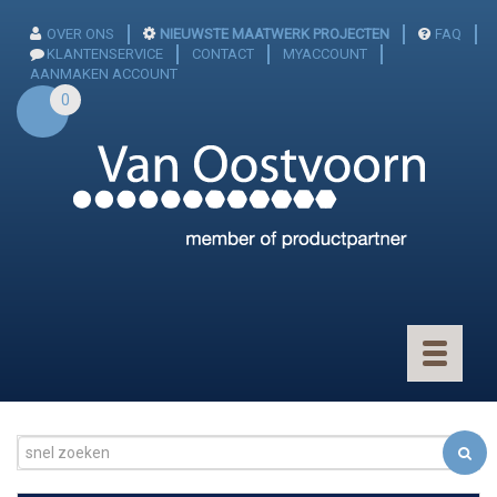
OVER ONS
NIEUWSTE MAATWERK PROJECTEN
FAQ
KLANTENSERVICE
CONTACT
MYACCOUNT
AANMAKEN ACCOUNT
0
Toggle
navigatio
CONNECTOREN