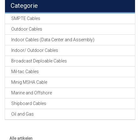
EN
Categorie
HASPELS
SMPTE Cables
GEVLOCHTEN KOUS
EN
Outdoor Cables
KRIMP KOUS
Indoor Cables (Data Center and Assembly)
KOPER KABEL
Indoor/ Outdoor Cables
OP ROL
Broadcast Deploable Cables
OCC OPTICAL
Mil-tac Cables
FIBER CABLE
Minig MSHA Cable
GE-ASSEMBLEERDE
Marine and Offshore
KOPER/FIBER
KABELS
Shipboard Cables
Oil and Gas
19" RACKS
EN
TOEBEHOREN
Alle artikelen