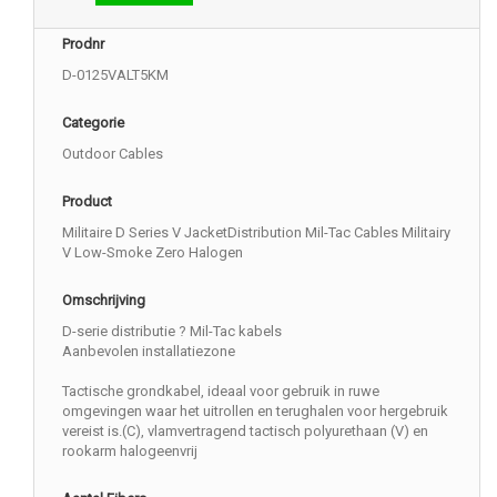
Prodnr
D-0125VALT5KM
Categorie
Outdoor Cables
Product
Militaire D Series V JacketDistribution Mil-Tac Cables Militairy
V Low-Smoke Zero Halogen
Omschrijving
D-serie distributie ? Mil-Tac kabels
Aanbevolen installatiezone
Tactische grondkabel, ideaal voor gebruik in ruwe
omgevingen waar het uitrollen en terughalen voor hergebruik
vereist is.(C), vlamvertragend tactisch polyurethaan (V) en
rookarm halogeenvrij