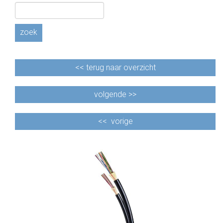
CABLE EQUIPEMENTS
zoek
<<
terug naar overzicht
volgende >>
<<
vorige