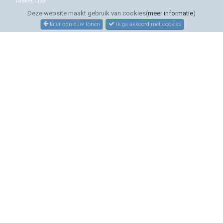
Tasker Live
Deze website maakt gebruik van cookies(
meer informatie
)
later opnieuw tonen
ik ga akkoord met cookies
SERVICE
Bestellen
Betalen
Bezorgen
Sitemap
Contact