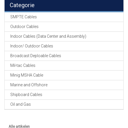
EN
Categorie
HASPELS
SMPTE Cables
GEVLOCHTEN KOUS
EN
Outdoor Cables
KRIMP KOUS
Indoor Cables (Data Center and Assembly)
KOPER KABEL
Indoor/ Outdoor Cables
OP ROL
Broadcast Deploable Cables
OCC OPTICAL
Mil-tac Cables
FIBER CABLE
Minig MSHA Cable
GE-ASSEMBLEERDE
Marine and Offshore
KOPER/FIBER
KABELS
Shipboard Cables
Oil and Gas
19" RACKS
EN
TOEBEHOREN
Alle artikelen