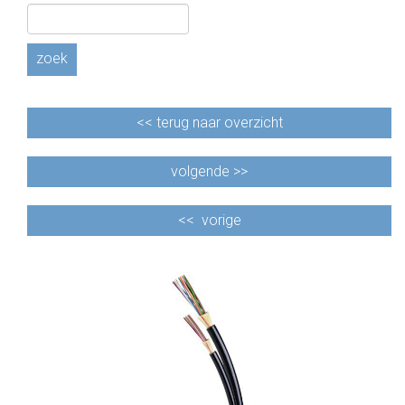
CABLE EQUIPEMENTS
zoek
<<
terug naar overzicht
volgende >>
<<
vorige