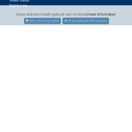
Tasker kabel
Tasker Live
Deze website maakt gebruik van cookies(
meer informatie
)
later opnieuw tonen
ik ga akkoord met cookies
SERVICE
Bestellen
Betalen
Bezorgen
Sitemap
Contact