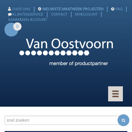
OVER ONS
NIEUWSTE MAATWERK PROJECTEN
FAQ
KLANTENSERVICE
CONTACT
MYACCOUNT
AANMAKEN ACCOUNT
0
Toggle
navigatio
CONNECTOREN