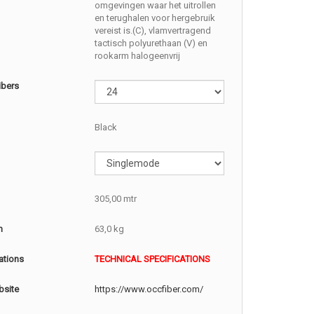
omgevingen waar het uitrollen
en terughalen voor hergebruik
vereist is.(C), vlamvertragend
tactisch polyurethaan (V) en
rookarm halogeenvrij
ibers
Black
305,00 mtr
m
63,0 kg
ations
TECHNICAL SPECIFICATIONS
site
https://www.occfiber.com/