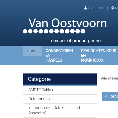
OVER ONS
N
Home
CONNECTOREN
GEVLOCHTEN KOUS
EN
EN
HASPELS
KRIMP KOUS
Categorie
Alle artikel
SMPTE Cables
<<
teru
Outdoor Cables
Indoor Cables (Data Center and
Assembly)