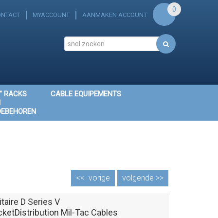
0
ONTACT
MYACCOUNT
AANMAKEN ACCOUNT
" RACKS
CABLE EQUIPEMENTS
N
OEBEHOREN
<<
vorige
volgende >>
itaire D Series V
cketDistribution Mil-Tac Cables