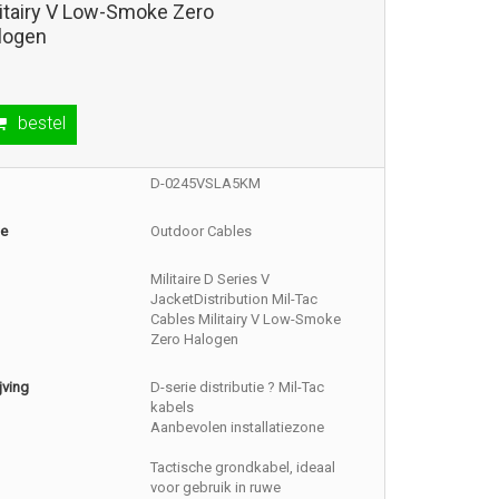
litairy V Low-Smoke Zero
logen
bestel
D-0245VSLA5KM
ie
Outdoor Cables
Militaire D Series V
JacketDistribution Mil-Tac
Cables Militairy V Low-Smoke
Zero Halogen
jving
D-serie distributie ? Mil-Tac
kabels
Aanbevolen installatiezone
Tactische grondkabel, ideaal
voor gebruik in ruwe