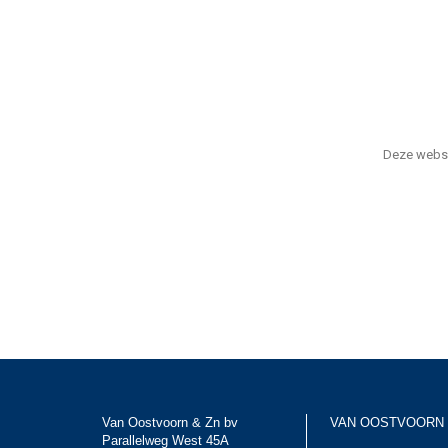
Deze webs
Van Oostvoorn & Zn bv
VAN OOSTVOORN
Parallelweg West 45A