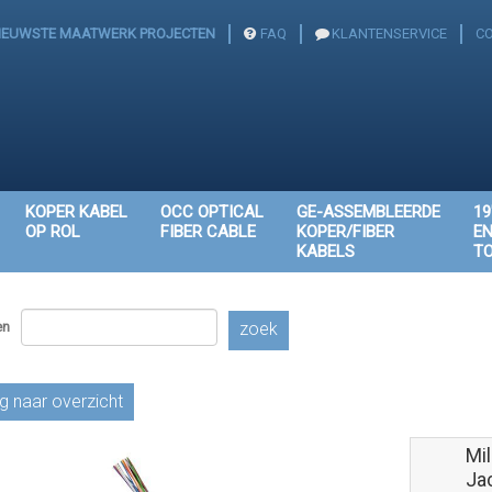
IEUWSTE MAATWERK PROJECTEN
FAQ
KLANTENSERVICE
C
KOPER KABEL
OCC OPTICAL
GE-ASSEMBLEERDE
19
OP ROL
FIBER CABLE
KOPER/FIBER
E
KABELS
T
en
zoek
g naar overzicht
Mil
Ja