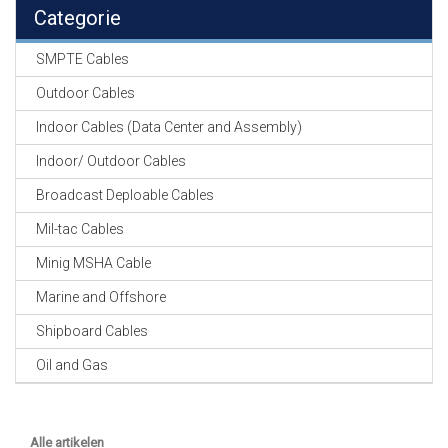
EN
Categorie
HASPELS
SMPTE Cables
GEVLOCHTEN KOUS
EN
Outdoor Cables
KRIMP KOUS
Indoor Cables (Data Center and Assembly)
KOPER KABEL
Indoor/ Outdoor Cables
OP ROL
Broadcast Deploable Cables
OCC OPTICAL
Mil-tac Cables
FIBER CABLE
Minig MSHA Cable
GE-ASSEMBLEERDE
Marine and Offshore
KOPER/FIBER
KABELS
Shipboard Cables
Oil and Gas
19" RACKS
EN
TOEBEHOREN
Alle artikelen