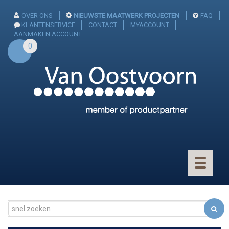
OVER ONS
NIEUWSTE MAATWERK PROJECTEN
FAQ
KLANTENSERVICE
CONTACT
MYACCOUNT
AANMAKEN ACCOUNT
0
Toggle
navigatio
CONNECTOREN