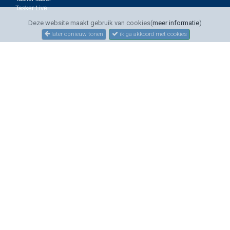
Tasker Live
Deze website maakt gebruik van cookies(
meer informatie
)
later opnieuw tonen
ik ga akkoord met cookies
SERVICE
Bestellen
Betalen
Bezorgen
Sitemap
Contact