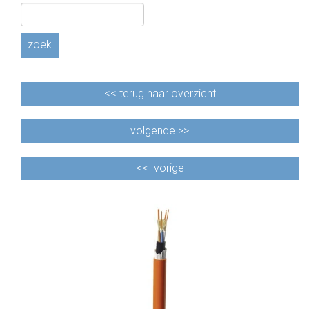
CABLE EQUIPEMENTS
zoek
<<
terug naar overzicht
volgende >>
<<
vorige