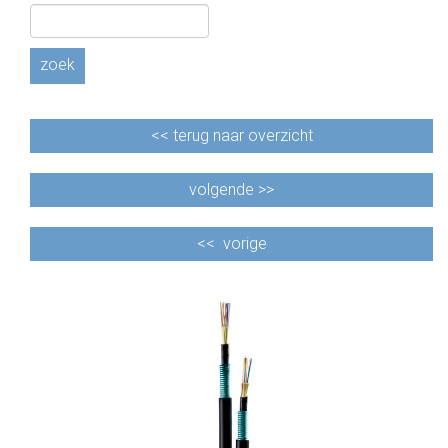
CABLE EQUIPEMENTS
zoek
<<
terug naar overzicht
volgende >>
<<
vorige