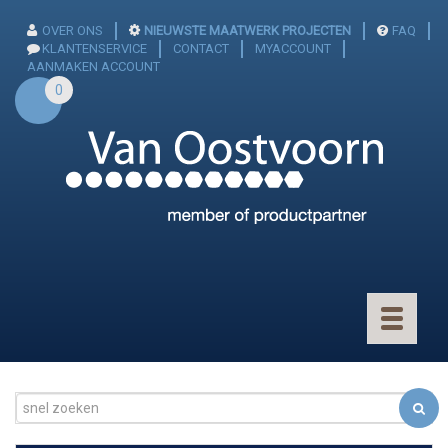
OVER ONS
NIEUWSTE MAATWERK PROJECTEN
FAQ
KLANTENSERVICE
CONTACT
MYACCOUNT
AANMAKEN ACCOUNT
0
Toggle
navigatio
CONNECTOREN