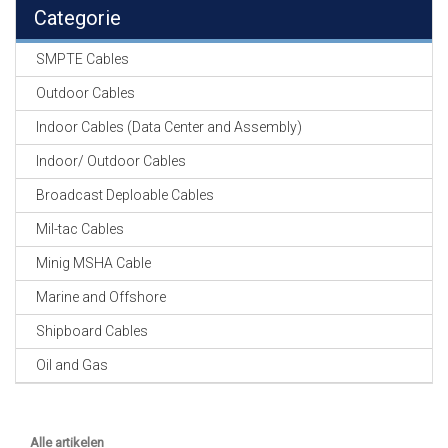
EN
Categorie
HASPELS
SMPTE Cables
GEVLOCHTEN KOUS
EN
Outdoor Cables
KRIMP KOUS
Indoor Cables (Data Center and Assembly)
KOPER KABEL
Indoor/ Outdoor Cables
OP ROL
Broadcast Deploable Cables
OCC OPTICAL
Mil-tac Cables
FIBER CABLE
Minig MSHA Cable
GE-ASSEMBLEERDE
Marine and Offshore
KOPER/FIBER
KABELS
Shipboard Cables
Oil and Gas
19" RACKS
EN
TOEBEHOREN
Alle artikelen