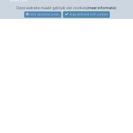
Tasker Live
Deze website maakt gebruik van cookies(
meer informatie
)
later opnieuw tonen
ik ga akkoord met cookies
SERVICE
Bestellen
Betalen
Bezorgen
Sitemap
Contact