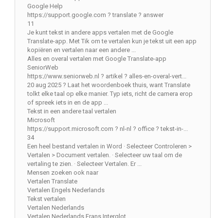
Google Help
https://support.google.com ? translate ? answer
11
Je kunt tekst in andere apps vertalen met de Google
Translate-app. Met Tik om te vertalen kun je tekst uit een app
kopiëren en vertalen naar een andere ...
Alles en overal vertalen met Google Translate-app
SeniorWeb
https://www.seniorweb.nl ? artikel ? alles-en-overal-vert...
20 aug 2025 ? Laat het woordenboek thuis, want Translate
tolkt elke taal op elke manier. Typ iets, richt de camera erop
of spreek iets in en de app ...
Tekst in een andere taal vertalen
Microsoft
https://support.microsoft.com ? nl-nl ? office ? tekst-in-...
34
Een heel bestand vertalen in Word · Selecteer Controleren >
Vertalen > Document vertalen. · Selecteer uw taal om de
vertaling te zien. · Selecteer Vertalen. Er ...
Mensen zoeken ook naar
Vertalen Translate
Vertalen Engels Nederlands
Tekst vertalen
Vertalen Nederlands
Vertalen Nederlands Frans Interglot