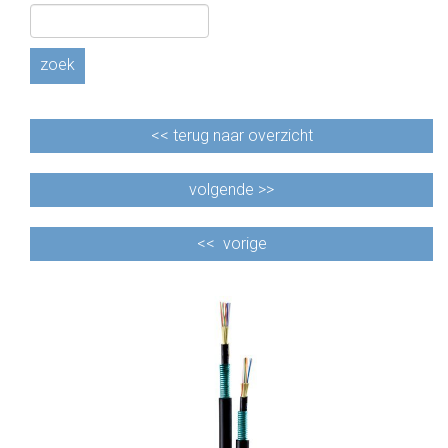
CABLE EQUIPEMENTS
zoek
<<
terug naar overzicht
volgende >>
<<
vorige