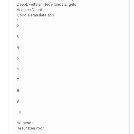
DeepL vertalen Nederlands Engels
Vertalen DeepL
Google Translate app
1
2
3
4
5
6
7
8
9
10
Volgende
Resultaten voor