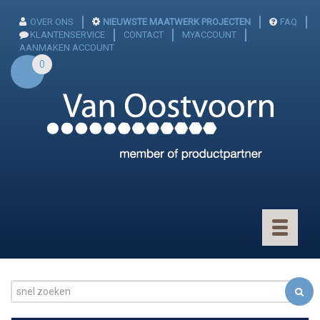
OVER ONS
NIEUWSTE MAATWERK PROJECTEN
FAQ
KLANTENSERVICE
CONTACT
MYACCOUNT
AANMAKEN ACCOUNT
0
Toggle
navigatio
CONNECTOREN