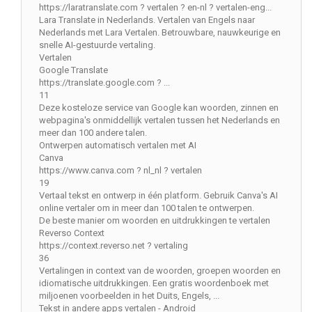
https://laratranslate.com ? vertalen ? en-nl ? vertalen-eng...
Lara Translate in Nederlands. Vertalen van Engels naar
Nederlands met Lara Vertalen. Betrouwbare, nauwkeurige en
snelle AI-gestuurde vertaling.
Vertalen
Google Translate
https://translate.google.com ? ...
11
Deze kosteloze service van Google kan woorden, zinnen en
webpagina's onmiddellijk vertalen tussen het Nederlands en
meer dan 100 andere talen.
Ontwerpen automatisch vertalen met AI
Canva
https://www.canva.com ? nl_nl ? vertalen
19
Vertaal tekst en ontwerp in één platform. Gebruik Canva's AI
online vertaler om in meer dan 100 talen te ontwerpen.
De beste manier om woorden en uitdrukkingen te vertalen
Reverso Context
https://context.reverso.net ? vertaling
36
Vertalingen in context van de woorden, groepen woorden en
idiomatische uitdrukkingen. Een gratis woordenboek met
miljoenen voorbeelden in het Duits, Engels, ...
Tekst in andere apps vertalen - Android