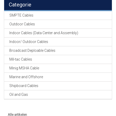
EN
Categorie
HASPELS
SMPTE Cables
GEVLOCHTEN KOUS
EN
Outdoor Cables
KRIMP KOUS
Indoor Cables (Data Center and Assembly)
KOPER KABEL
Indoor/ Outdoor Cables
OP ROL
Broadcast Deploable Cables
OCC OPTICAL
Mil-tac Cables
FIBER CABLE
Minig MSHA Cable
GE-ASSEMBLEERDE
Marine and Offshore
KOPER/FIBER
KABELS
Shipboard Cables
Oil and Gas
19" RACKS
EN
TOEBEHOREN
Alle artikelen