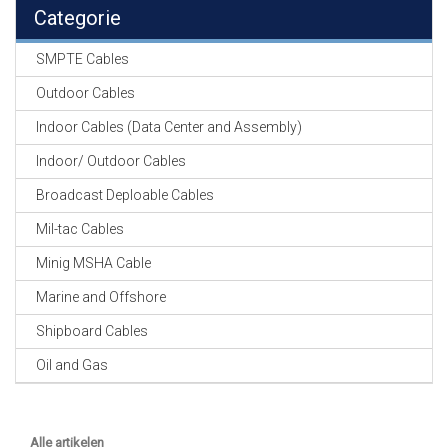
EN
Categorie
HASPELS
SMPTE Cables
GEVLOCHTEN KOUS
EN
Outdoor Cables
KRIMP KOUS
Indoor Cables (Data Center and Assembly)
KOPER KABEL
Indoor/ Outdoor Cables
OP ROL
Broadcast Deploable Cables
OCC OPTICAL
Mil-tac Cables
FIBER CABLE
Minig MSHA Cable
GE-ASSEMBLEERDE
Marine and Offshore
KOPER/FIBER
KABELS
Shipboard Cables
Oil and Gas
19" RACKS
EN
TOEBEHOREN
Alle artikelen