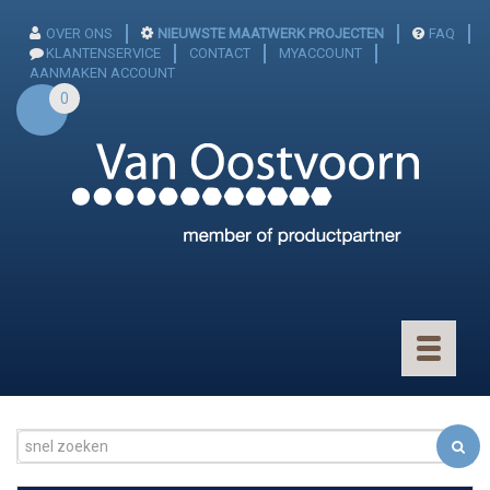
OVER ONS
NIEUWSTE MAATWERK PROJECTEN
FAQ
KLANTENSERVICE
CONTACT
MYACCOUNT
AANMAKEN ACCOUNT
0
Toggle
navigatio
CONNECTOREN