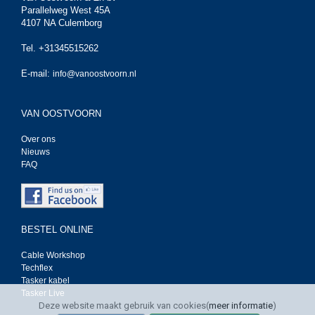
Parallelweg West 45A
4107 NA Culemborg
Tel. +31345515262
E-mail:
info@vanoostvoorn.nl
VAN OOSTVOORN
Over ons
Nieuws
FAQ
BESTEL ONLINE
Cable Workshop
Techflex
Tasker kabel
Tasker Live
Deze website maakt gebruik van cookies(
meer informatie
)