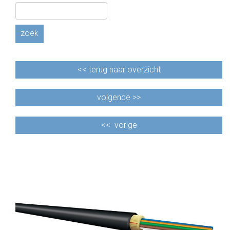
CABLE EQUIPEMENTS
zoek
<<
terug naar overzicht
volgende >>
<<
vorige