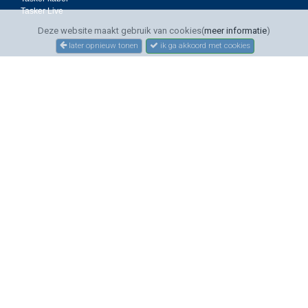
Tasker Live
Deze website maakt gebruik van cookies(
meer informatie
)
later opnieuw tonen
ik ga akkoord met cookies
SERVICE
Bestellen
Betalen
Bezorgen
Sitemap
Contact