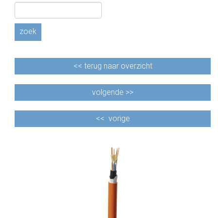
CABLE EQUIPEMENTS
zoek
<<
terug naar overzicht
volgende >>
<<
vorige