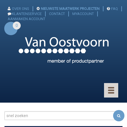
OVER ONS
NIEUWSTE MAATWERK PROJECTEN
FAQ
KLANTENSERVICE
CONTACT
MYACCOUNT
AANMAKEN ACCOUNT
0
Toggle
navigatio
CONNECTOREN