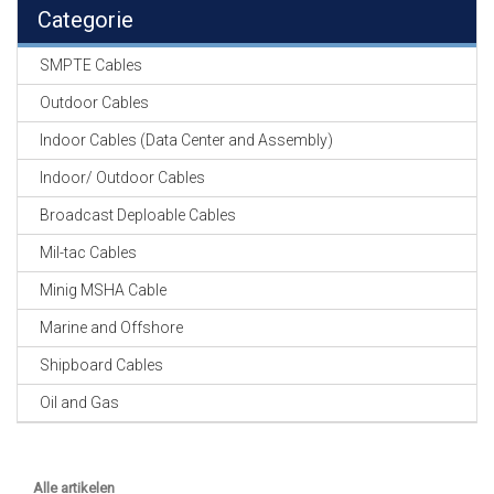
EN
Categorie
HASPELS
SMPTE Cables
GEVLOCHTEN KOUS
EN
Outdoor Cables
KRIMP KOUS
Indoor Cables (Data Center and Assembly)
KOPER KABEL
Indoor/ Outdoor Cables
OP ROL
Broadcast Deploable Cables
OCC OPTICAL
Mil-tac Cables
FIBER CABLE
Minig MSHA Cable
GE-ASSEMBLEERDE
Marine and Offshore
KOPER/FIBER
KABELS
Shipboard Cables
Oil and Gas
19" RACKS
EN
TOEBEHOREN
Alle artikelen