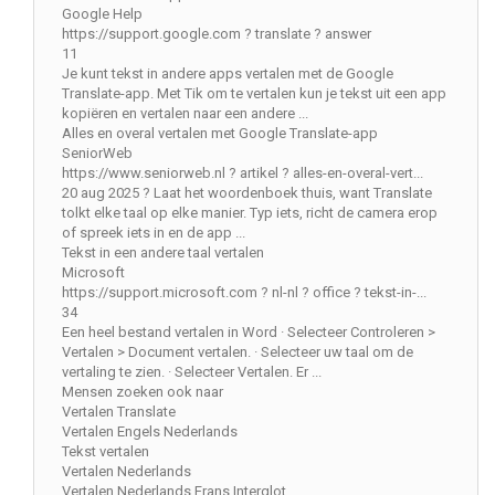
Google Help
https://support.google.com ? translate ? answer
11
Je kunt tekst in andere apps vertalen met de Google
Translate-app. Met Tik om te vertalen kun je tekst uit een app
kopiëren en vertalen naar een andere ...
Alles en overal vertalen met Google Translate-app
SeniorWeb
https://www.seniorweb.nl ? artikel ? alles-en-overal-vert...
20 aug 2025 ? Laat het woordenboek thuis, want Translate
tolkt elke taal op elke manier. Typ iets, richt de camera erop
of spreek iets in en de app ...
Tekst in een andere taal vertalen
Microsoft
https://support.microsoft.com ? nl-nl ? office ? tekst-in-...
34
Een heel bestand vertalen in Word · Selecteer Controleren >
Vertalen > Document vertalen. · Selecteer uw taal om de
vertaling te zien. · Selecteer Vertalen. Er ...
Mensen zoeken ook naar
Vertalen Translate
Vertalen Engels Nederlands
Tekst vertalen
Vertalen Nederlands
Vertalen Nederlands Frans Interglot