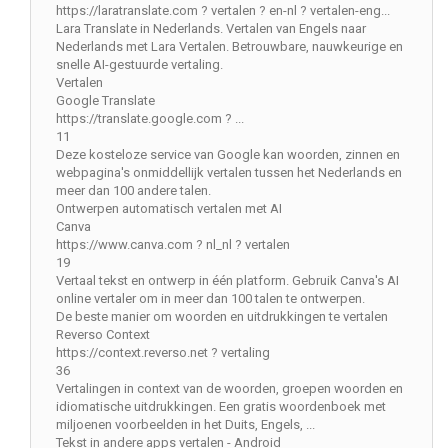
https://laratranslate.com ? vertalen ? en-nl ? vertalen-eng...
Lara Translate in Nederlands. Vertalen van Engels naar
Nederlands met Lara Vertalen. Betrouwbare, nauwkeurige en
snelle AI-gestuurde vertaling.
Vertalen
Google Translate
https://translate.google.com ? ...
11
Deze kosteloze service van Google kan woorden, zinnen en
webpagina's onmiddellijk vertalen tussen het Nederlands en
meer dan 100 andere talen.
Ontwerpen automatisch vertalen met AI
Canva
https://www.canva.com ? nl_nl ? vertalen
19
Vertaal tekst en ontwerp in één platform. Gebruik Canva's AI
online vertaler om in meer dan 100 talen te ontwerpen.
De beste manier om woorden en uitdrukkingen te vertalen
Reverso Context
https://context.reverso.net ? vertaling
36
Vertalingen in context van de woorden, groepen woorden en
idiomatische uitdrukkingen. Een gratis woordenboek met
miljoenen voorbeelden in het Duits, Engels, ...
Tekst in andere apps vertalen - Android