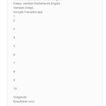
DeepL vertalen Nederlands Engels
Vertalen DeepL
Google Translate app
1
2
3
4
5
6
7
8
9
10
Volgende
Resultaten voor