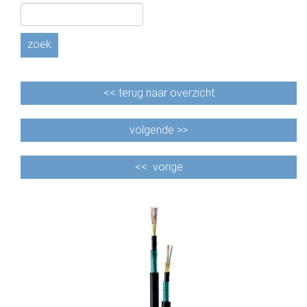
CABLE EQUIPEMENTS
zoek
<<
terug naar overzicht
volgende >>
<<
vorige