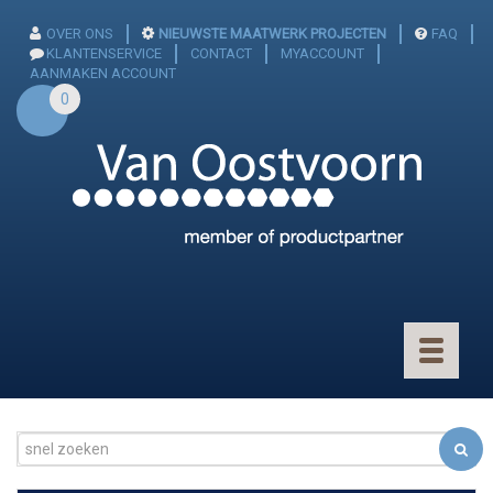
OVER ONS
NIEUWSTE MAATWERK PROJECTEN
FAQ
KLANTENSERVICE
CONTACT
MYACCOUNT
AANMAKEN ACCOUNT
0
Toggle
navigatio
CONNECTOREN