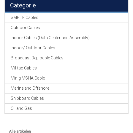
EN
Categorie
HASPELS
SMPTE Cables
GEVLOCHTEN KOUS
EN
Outdoor Cables
KRIMP KOUS
Indoor Cables (Data Center and Assembly)
KOPER KABEL
Indoor/ Outdoor Cables
OP ROL
Broadcast Deploable Cables
OCC OPTICAL
Mil-tac Cables
FIBER CABLE
Minig MSHA Cable
GE-ASSEMBLEERDE
Marine and Offshore
KOPER/FIBER
KABELS
Shipboard Cables
Oil and Gas
19" RACKS
EN
TOEBEHOREN
Alle artikelen