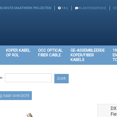
IEUWSTE MAATWERK PROJECTEN
FAQ
KLANTENSERVICE
C
KOPER KABEL
OCC OPTICAL
GE-ASSEMBLEERDE
19
OP ROL
FIBER CABLE
KOPER/FIBER
E
KABELS
T
en
zoek
g naar overzicht
DX 
Fi