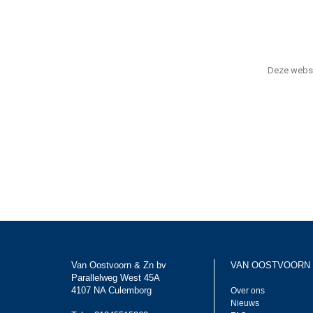
Deze webs
Van Oostvoorn & Zn bv
VAN OOSTVOORN
Parallelweg West 45A
4107 NA Culemborg
Over ons
Nieuws