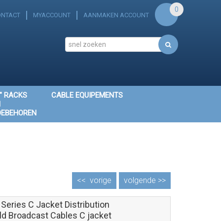
0
ONTACT
MYACCOUNT
AANMAKEN ACCOUNT
" RACKS
CABLE EQUIPEMENTS
N
OEBEHOREN
<<
vorige
volgende >>
Series C Jacket Distribution
eld Broadcast Cables C jacket