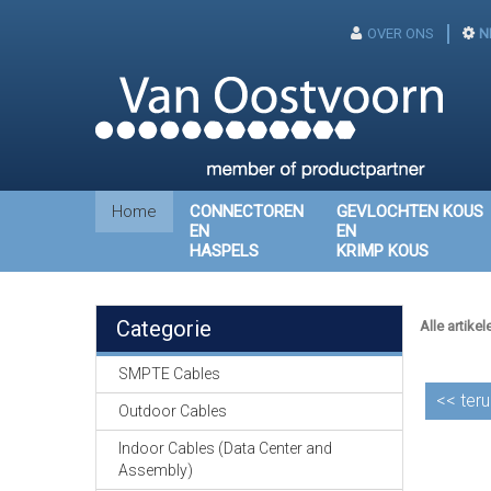
OVER ONS
N
Home
CONNECTOREN
GEVLOCHTEN KOUS
EN
EN
HASPELS
KRIMP KOUS
Categorie
Alle artikel
SMPTE Cables
<<
teru
Outdoor Cables
Indoor Cables (Data Center and
Assembly)