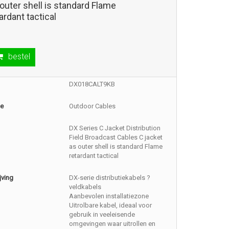
outer shell is standard Flame
ardant tactical
bestel
DX018CALT9KB
ie
Outdoor Cables
DX Series C Jacket Distribution
Field Broadcast Cables C jacket
as outer shell is standard Flame
retardant tactical
jving
DX-serie distributiekabels ?
veldkabels
Aanbevolen installatiezone
Uitrolbare kabel, ideaal voor
gebruik in veeleisende
omgevingen waar uitrollen en