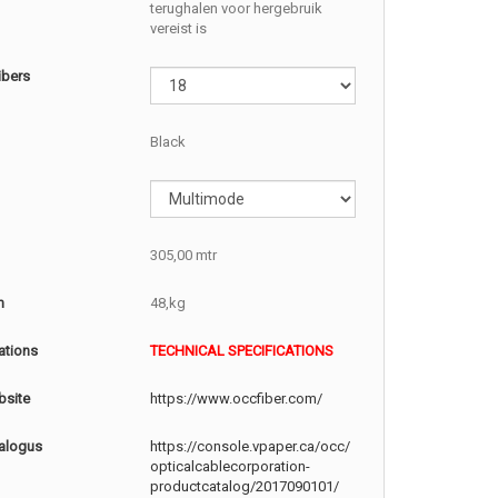
terughalen voor hergebruik
vereist is
ibers
Black
305,00 mtr
m
48,kg
ations
TECHNICAL SPECIFICATIONS
site
https://www.occfiber.com/
alogus
https://console.vpaper.ca/occ/
opticalcablecorporation-
productcatalog/2017090101/