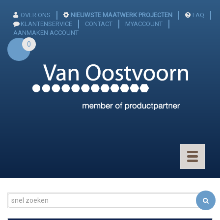
OVER ONS
NIEUWSTE MAATWERK PROJECTEN
FAQ
KLANTENSERVICE
CONTACT
MYACCOUNT
AANMAKEN ACCOUNT
0
Toggle
navigatio
CONNECTOREN