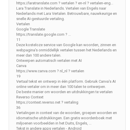
https://laratranslate.com ? vertalen ? en-nl ? vertalen-eng...
Lara Translate in Nederlands. Vertalen van Engels naar
Nederlands met Lara Vertalen. Betrouwbare, nauwkeurige en
snelle AI-gestuurde vertaling.
Vertalen
Google Translate
https://translate.google.com ? ...
11
Deze kosteloze service van Google kan woorden, zinnen en
webpagina's onmiddellijk vertalen tussen het Nederlands en
meer dan 100 andere talen.
Ontwerpen automatisch vertalen met AI
Canva
https://www.canva.com ? nl_nl ? vertalen
19
Vertaal tekst en ontwerp in één platform. Gebruik Canva's AI
online vertaler om in meer dan 100 talen te ontwerpen.
De beste manier om woorden en uitdrukkingen te vertalen
Reverso Context
https://context.reverso.net ? vertaling
36
Vertalingen in context van de woorden, groepen woorden en
idiomatische uitdrukkingen. Een gratis woordenboek met
miljoenen voorbeelden in het Duits, Engels, ...
Tekst in andere apps vertalen - Android