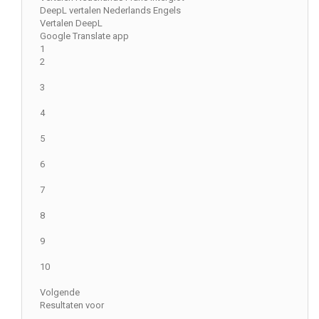
DeepL vertalen Nederlands Engels
Vertalen DeepL
Google Translate app
1
2
3
4
5
6
7
8
9
10
Volgende
Resultaten voor