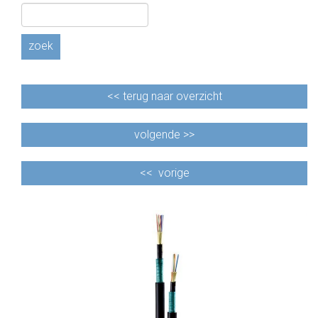
CABLE EQUIPEMENTS
zoek
<<
terug naar overzicht
volgende >>
<<
vorige