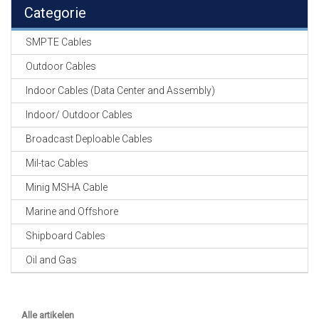
EN
Categorie
HASPELS
SMPTE Cables
GEVLOCHTEN KOUS
EN
Outdoor Cables
KRIMP KOUS
Indoor Cables (Data Center and Assembly)
KOPER KABEL
Indoor/ Outdoor Cables
OP ROL
Broadcast Deploable Cables
OCC OPTICAL
Mil-tac Cables
FIBER CABLE
Minig MSHA Cable
GE-ASSEMBLEERDE
Marine and Offshore
KOPER/FIBER
KABELS
Shipboard Cables
Oil and Gas
19" RACKS
EN
TOEBEHOREN
Alle artikelen