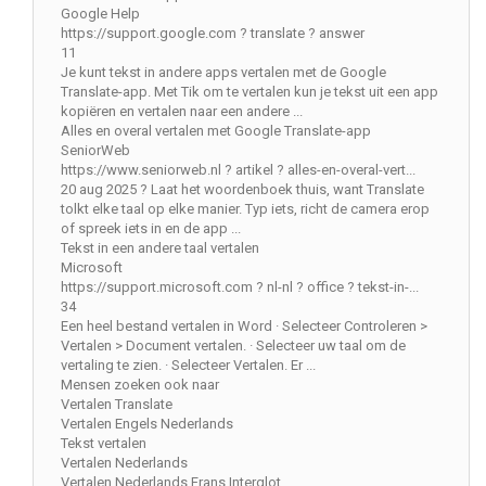
Google Help
https://support.google.com ? translate ? answer
11
Je kunt tekst in andere apps vertalen met de Google
Translate-app. Met Tik om te vertalen kun je tekst uit een app
kopiëren en vertalen naar een andere ...
Alles en overal vertalen met Google Translate-app
SeniorWeb
https://www.seniorweb.nl ? artikel ? alles-en-overal-vert...
20 aug 2025 ? Laat het woordenboek thuis, want Translate
tolkt elke taal op elke manier. Typ iets, richt de camera erop
of spreek iets in en de app ...
Tekst in een andere taal vertalen
Microsoft
https://support.microsoft.com ? nl-nl ? office ? tekst-in-...
34
Een heel bestand vertalen in Word · Selecteer Controleren >
Vertalen > Document vertalen. · Selecteer uw taal om de
vertaling te zien. · Selecteer Vertalen. Er ...
Mensen zoeken ook naar
Vertalen Translate
Vertalen Engels Nederlands
Tekst vertalen
Vertalen Nederlands
Vertalen Nederlands Frans Interglot