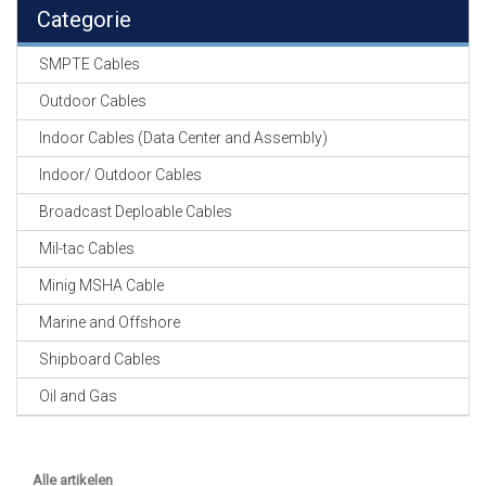
EN
Categorie
HASPELS
SMPTE Cables
GEVLOCHTEN KOUS
EN
Outdoor Cables
KRIMP KOUS
Indoor Cables (Data Center and Assembly)
KOPER KABEL
Indoor/ Outdoor Cables
OP ROL
Broadcast Deploable Cables
OCC OPTICAL
Mil-tac Cables
FIBER CABLE
Minig MSHA Cable
GE-ASSEMBLEERDE
Marine and Offshore
KOPER/FIBER
KABELS
Shipboard Cables
Oil and Gas
19" RACKS
EN
TOEBEHOREN
Alle artikelen