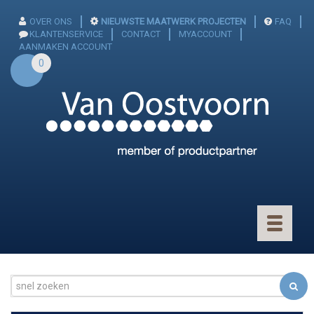
OVER ONS
NIEUWSTE MAATWERK PROJECTEN
FAQ
KLANTENSERVICE
CONTACT
MYACCOUNT
AANMAKEN ACCOUNT
0
Toggle
navigatio
CONNECTOREN