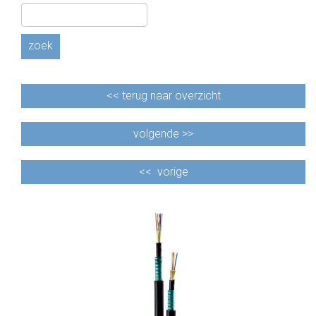
CABLE EQUIPEMENTS
zoek
<<
terug naar overzicht
volgende >>
<<
vorige