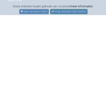
Tasker Live
Deze website maakt gebruik van cookies(
meer informatie
)
later opnieuw tonen
ik ga akkoord met cookies
SERVICE
Bestellen
Betalen
Bezorgen
Sitemap
Contact