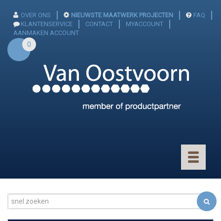
OVER ONS
NIEUWSTE MAATWERK PROJECTEN
FAQ
KLANTENSERVICE
CONTACT
MYACCOUNT
AANMAKEN ACCOUNT
0
Toggle
navigatio
CONNECTOREN