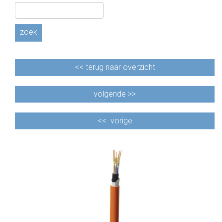
CABLE EQUIPEMENTS
zoek
<<
terug naar overzicht
volgende >>
<<
vorige