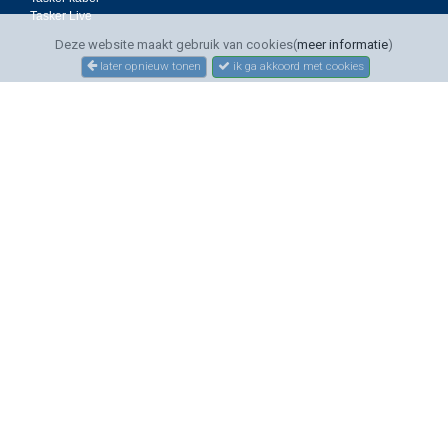
Tasker Live
Deze website maakt gebruik van cookies(
meer informatie
)
later opnieuw tonen
ik ga akkoord met cookies
SERVICE
Bestellen
Betalen
Bezorgen
Sitemap
Contact