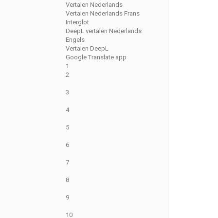
Vertalen Nederlands
Vertalen Nederlands Frans
Interglot
DeepL vertalen Nederlands
Engels
Vertalen DeepL
Google Translate app
1
2
3
4
5
6
7
8
9
10