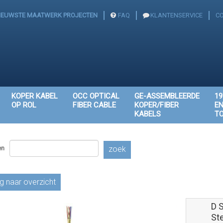
IEUWSTE MAATWERK PROJECTEN
FAQ
KLANTENSERVICE
C
KOPER KABEL
OCC OPTICAL
GE-ASSEMBLEERDE
19
OP ROL
FIBER CABLE
KOPER/FIBER
E
KABELS
T
en
zoek
g naar overzicht
D S
St