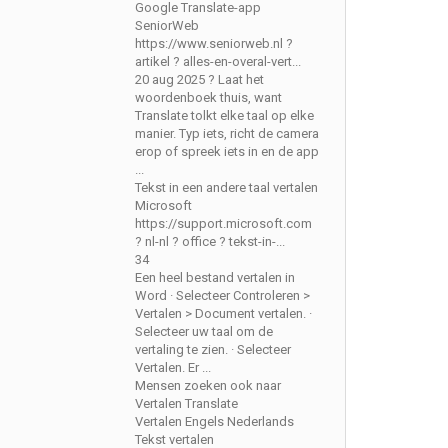
Google Translate-app
SeniorWeb
https://www.seniorweb.nl ?
artikel ? alles-en-overal-vert...
20 aug 2025 ? Laat het
woordenboek thuis, want
Translate tolkt elke taal op elke
manier. Typ iets, richt de camera
erop of spreek iets in en de app
...
Tekst in een andere taal vertalen
Microsoft
https://support.microsoft.com
? nl-nl ? office ? tekst-in-...
34
Een heel bestand vertalen in
Word · Selecteer Controleren >
Vertalen > Document vertalen. ·
Selecteer uw taal om de
vertaling te zien. · Selecteer
Vertalen. Er ...
Mensen zoeken ook naar
Vertalen Translate
Vertalen Engels Nederlands
Tekst vertalen