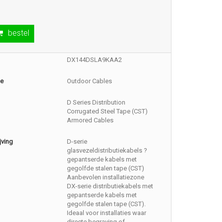
bestel
DX144DSLA9KAA2
ie
Outdoor Cables
D Series Distribution
Corrugated Steel Tape (CST)
Armored Cables
jving
D-serie
glasvezeldistributiekabels ?
gepantserde kabels met
gegolfde stalen tape (CST)
Aanbevolen installatiezone
DX-serie distributiekabels met
gepantserde kabels met
gegolfde stalen tape (CST).
Ideaal voor installaties waar
directe begraving of