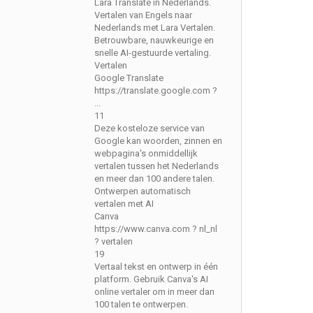
Lara Translate in Nederlands.
Vertalen van Engels naar
Nederlands met Lara Vertalen.
Betrouwbare, nauwkeurige en
snelle AI-gestuurde vertaling.
Vertalen
Google Translate
https://translate.google.com ?
...
11
Deze kosteloze service van
Google kan woorden, zinnen en
webpagina's onmiddellijk
vertalen tussen het Nederlands
en meer dan 100 andere talen.
Ontwerpen automatisch
vertalen met AI
Canva
https://www.canva.com ? nl_nl
? vertalen
19
Vertaal tekst en ontwerp in één
platform. Gebruik Canva's AI
online vertaler om in meer dan
100 talen te ontwerpen.