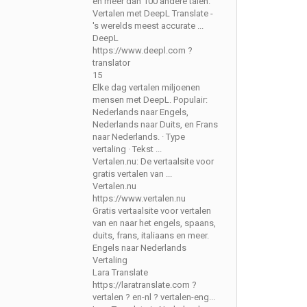
en meer dan 100 andere talen.
Vertalen met DeepL Translate -
's werelds meest accurate ...
DeepL
https://www.deepl.com ?
translator
15
Elke dag vertalen miljoenen
mensen met DeepL. Populair:
Nederlands naar Engels,
Nederlands naar Duits, en Frans
naar Nederlands. · Type
vertaling · Tekst ...
Vertalen.nu: De vertaalsite voor
gratis vertalen van ...
Vertalen.nu
https://www.vertalen.nu
Gratis vertaalsite voor vertalen
van en naar het engels, spaans,
duits, frans, italiaans en meer.
Engels naar Nederlands
Vertaling
Lara Translate
https://laratranslate.com ?
vertalen ? en-nl ? vertalen-eng...