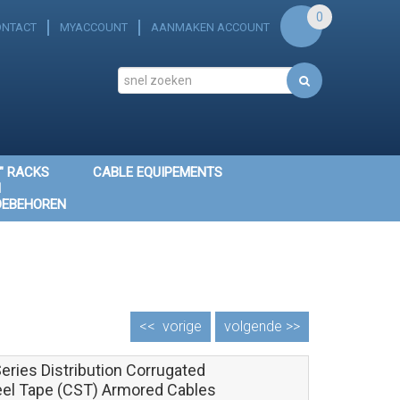
0
ONTACT
MYACCOUNT
AANMAKEN ACCOUNT
" RACKS
CABLE EQUIPEMENTS
N
OEBEHOREN
<<
vorige
volgende >>
eries Distribution Corrugated
eel Tape (CST) Armored Cables