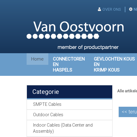
OVER ONS
N
Home
CONNECTOREN
GEVLOCHTEN KOUS
EN
EN
HASPELS
KRIMP KOUS
Categorie
Alle artikel
SMPTE Cables
<<
teru
Outdoor Cables
Indoor Cables (Data Center and
Assembly)