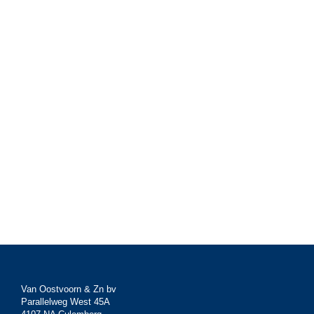
Van Oostvoorn & Zn bv
Parallelweg West 45A