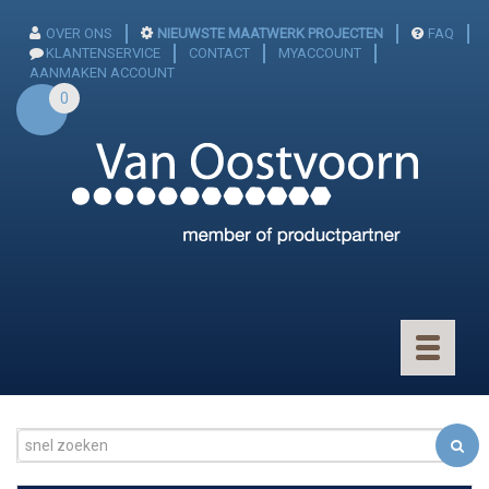
OVER ONS
NIEUWSTE MAATWERK PROJECTEN
FAQ
KLANTENSERVICE
CONTACT
MYACCOUNT
AANMAKEN ACCOUNT
0
Toggle
navigatio
CONNECTOREN