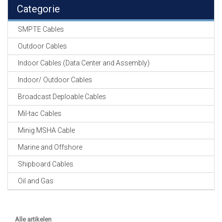
EN
Categorie
HASPELS
SMPTE Cables
GEVLOCHTEN KOUS
EN
Outdoor Cables
KRIMP KOUS
Indoor Cables (Data Center and Assembly)
KOPER KABEL
Indoor/ Outdoor Cables
OP ROL
Broadcast Deploable Cables
OCC OPTICAL
Mil-tac Cables
FIBER CABLE
Minig MSHA Cable
GE-ASSEMBLEERDE
Marine and Offshore
KOPER/FIBER
KABELS
Shipboard Cables
Oil and Gas
19" RACKS
EN
TOEBEHOREN
Alle artikelen