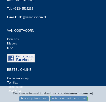
4107 NA Culemborg
Tel. +31345515262
E-mail:
info@vanoostvoorn.nl
VAN OOSTVOORN
Over ons
Nieuws
FAQ
BESTEL ONLINE
Cable Workshop
Techflex
Tasker kabel
Tasker Live
Deze website maakt gebruik van cookies(
meer informatie
)
later opnieuw tonen
ik ga akkoord met cookies