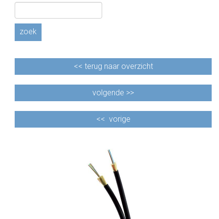
CABLE EQUIPEMENTS
zoek
<<
terug naar overzicht
volgende >>
<<
vorige