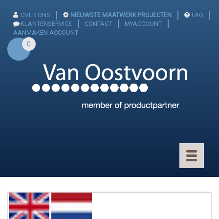
OVER ONS
NIEUWSTE MAATWERK PROJECTEN
FAQ
KLANTENSERVICE
CONTACT
MYACCOUNT
AANMAKEN ACCOUNT
0
Toggle
navigatio
CONNECTOREN