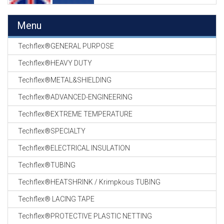
EN
HASPELS
Menu
GEVLOCHTEN KOUS
EN
Techflex®GENERAL PURPOSE
KRIMP KOUS
Techflex®HEAVY DUTY
KOPER KABEL
Techflex®METAL&SHIELDING
OP ROL
Techflex®ADVANCED-ENGINEERING
OCC OPTICAL
Techflex®EXTREME TEMPERATURE
FIBER CABLE
Techflex®SPECIALTY
GE-ASSEMBLEERDE
Techflex®ELECTRICAL INSULATION
KOPER/FIBER
KABELS
Techflex®TUBING
Techflex®HEATSHRINK / Krimpkous TUBING
19" RACKS
EN
Techflex® LACING TAPE
TOEBEHOREN
Techflex®PROTECTIVE PLASTIC NETTING