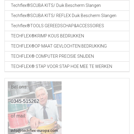
CABLE EQUIPEMENTS
Techflex®SCUBA KITS/ Duik Bescherm Slangen
Techflex®SCUBA KITS/ REFLEX Duik Bescherm Slangen
Techflex®TOOLS GEREEDSCHAP&ACCESSOIRES
TECHFLEX®KRIMP KOUS BEDRUKKEN
TECHFLEX®OP MAAT GEVLOCHTEN BEDRUKKING
TECHFLEX® COMPUTER PRECISIE SNIJDEN
TECHFLEX® STAP VOOR STAP HOE MEE TE WERKEN
Bel ons:
0345-515262
of mail:
info@techflex-europa.com