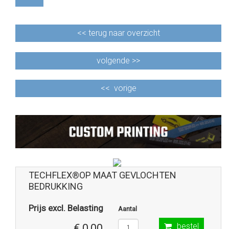
<<
terug naar overzicht
volgende >>
<<
vorige
TECHFLEX®OP MAAT GEVLOCHTEN
BEDRUKKING
Prijs excl. Belasting
Aantal
bestel
€ 0,00