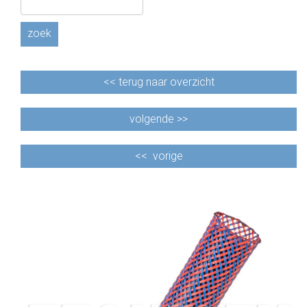
zoek
<<
terug naar overzicht
volgende >>
<<
vorige