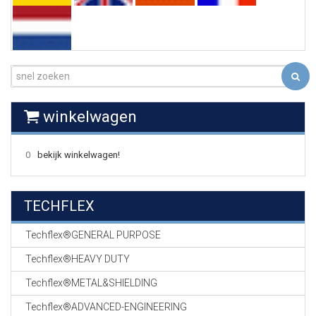
EN
HASPELS
GEVLOCHTEN KOUS
EN
KRIMP KOUS
KOPER KABEL
winkelwagen
OP ROL
0
bekijk winkelwagen!
OCC OPTICAL
FIBER CABLE
TECHFLEX
GE-ASSEMBLEERDE
KOPER/FIBER
KABELS
Techflex®GENERAL PURPOSE
Techflex®HEAVY DUTY
19" RACKS
EN
Techflex®METAL&SHIELDING
TOEBEHOREN
Techflex®ADVANCED-ENGINEERING