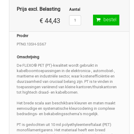
Prijs excl. Belasting
Aantal
bestel
€ 44,43
Prodnr
PTN0.13SH-SS67
Omschrijving
De FLEXO® PET (PT)-kwaliteit wordt gebruikt in
kabelboomtoepassingen in de elektronica-, automobiel-,
maritieme en industriële sector, waar kostenefficiëntie en
duurzaamheid van cruciaal belang zijn. PT is te vinden in
toepassingen variërend van kleine kantoren/thuiskantoren
tot hightech draad- en kabelbomen.
Het brede scala aan beschikbare kleuren en maten maakt
eenvoudige en systematische kleurcodering in complexe
bedradings- en bekabelingsschema's mogelijk.
PT is gevlochten uit 10 mil polyethyleentereftalaat (PET)
monofilamentgarens. Het materiaal heeft een breed