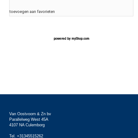
toevoegen aan favorieten
powered by
myShop.com
Van Oostvoorn & Zn bv
Parallelweg West 45A
4107 NA Culemborg
Tel. +31345515262