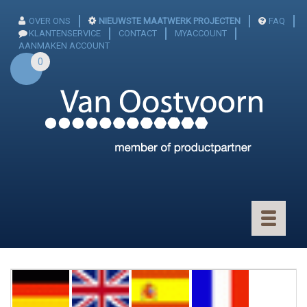
OVER ONS
NIEUWSTE MAATWERK PROJECTEN
FAQ
KLANTENSERVICE
CONTACT
MYACCOUNT
AANMAKEN ACCOUNT
0
Toggle
navigatio
CONNECTOREN