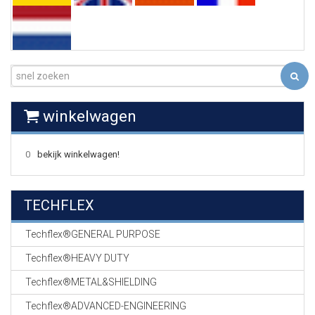
EN
HASPELS
GEVLOCHTEN KOUS
EN
KRIMP KOUS
KOPER KABEL
winkelwagen
OP ROL
0
bekijk winkelwagen!
OCC OPTICAL
FIBER CABLE
TECHFLEX
GE-ASSEMBLEERDE
KOPER/FIBER
KABELS
Techflex®GENERAL PURPOSE
Techflex®HEAVY DUTY
19" RACKS
EN
Techflex®METAL&SHIELDING
TOEBEHOREN
Techflex®ADVANCED-ENGINEERING