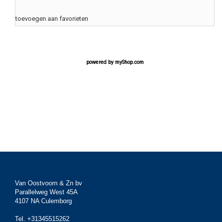
toevoegen aan favorieten
powered by
myShop.com
Van Oostvoorn & Zn bv
Parallelweg West 45A
4107 NA Culemborg
Tel. +31345515262