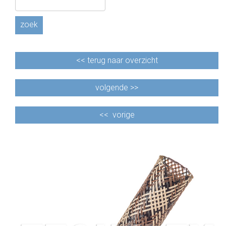
zoek
<<
terug naar overzicht
volgende >>
<<
vorige