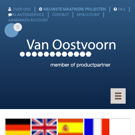
OVER ONS
NIEUWSTE MAATWERK PROJECTEN
FAQ
KLANTENSERVICE
CONTACT
MYACCOUNT
AANMAKEN ACCOUNT
0
Toggle
navigatio
CONNECTOREN