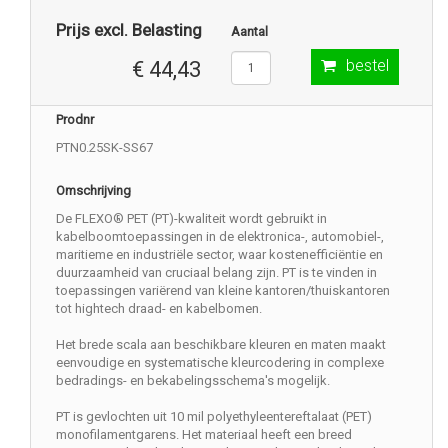
Prijs excl. Belasting
Aantal
bestel
€ 44,43
Prodnr
PTN0.25SK-SS67
Omschrijving
De FLEXO® PET (PT)-kwaliteit wordt gebruikt in
kabelboomtoepassingen in de elektronica-, automobiel-,
maritieme en industriële sector, waar kostenefficiëntie en
duurzaamheid van cruciaal belang zijn. PT is te vinden in
toepassingen variërend van kleine kantoren/thuiskantoren
tot hightech draad- en kabelbomen.
Het brede scala aan beschikbare kleuren en maten maakt
eenvoudige en systematische kleurcodering in complexe
bedradings- en bekabelingsschema's mogelijk.
PT is gevlochten uit 10 mil polyethyleentereftalaat (PET)
monofilamentgarens. Het materiaal heeft een breed