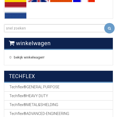
EN
HASPELS
GEVLOCHTEN KOUS
EN
KRIMP KOUS
KOPER KABEL
winkelwagen
OP ROL
0
bekijk winkelwagen!
OCC OPTICAL
FIBER CABLE
TECHFLEX
GE-ASSEMBLEERDE
KOPER/FIBER
KABELS
Techflex®GENERAL PURPOSE
Techflex®HEAVY DUTY
19" RACKS
EN
Techflex®METAL&SHIELDING
TOEBEHOREN
Techflex®ADVANCED-ENGINEERING