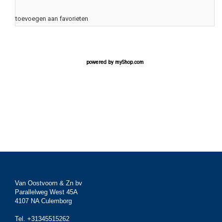
toevoegen aan favorieten
powered by
myShop.com
Van Oostvoorn & Zn bv
Parallelweg West 45A
4107 NA Culemborg
Tel. +31345515262