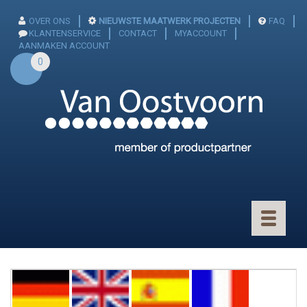
OVER ONS
NIEUWSTE MAATWERK PROJECTEN
FAQ
KLANTENSERVICE
CONTACT
MYACCOUNT
AANMAKEN ACCOUNT
0
Toggle
navigatio
CONNECTOREN