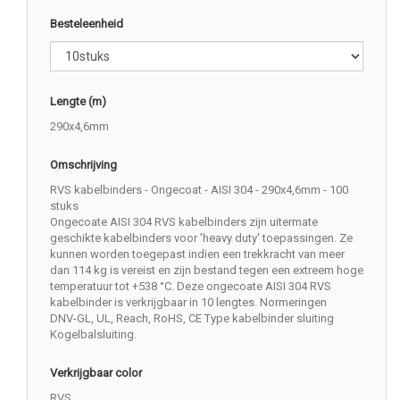
Besteleenheid
Lengte (m)
290x4,6mm
Omschrijving
RVS kabelbinders - Ongecoat - AISI 304 - 290x4,6mm - 100
stuks
Ongecoate AISI 304 RVS kabelbinders zijn uitermate
geschikte kabelbinders voor 'heavy duty' toepassingen. Ze
kunnen worden toegepast indien een trekkracht van meer
dan 114 kg is vereist en zijn bestand tegen een extreem hoge
temperatuur tot +538 °C. Deze ongecoate AISI 304 RVS
kabelbinder is verkrijgbaar in 10 lengtes. Normeringen
DNV-GL, UL, Reach, RoHS, CE Type kabelbinder sluiting
Kogelbalsluiting.
Verkrijgbaar color
RVS