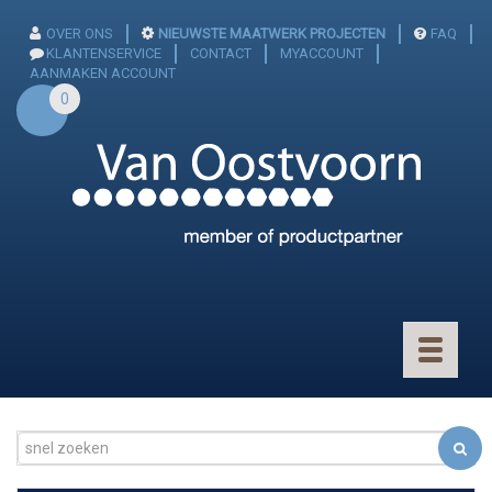
OVER ONS
NIEUWSTE MAATWERK PROJECTEN
FAQ
KLANTENSERVICE
CONTACT
MYACCOUNT
AANMAKEN ACCOUNT
0
Toggle
navigatio
CONNECTOREN