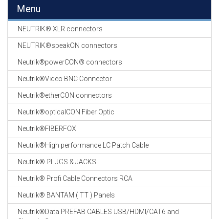
EN
Menu
HASPELS
NEUTRIK® XLR connectors
GEVLOCHTEN KOUS
EN
NEUTRIK®speakON connectors
KRIMP KOUS
Neutrik®powerCON® connectors
KOPER KABEL
Neutrik®Video BNC Connector
OP ROL
Neutrik®etherCON connectors
OCC OPTICAL
Neutrik®opticalCON Fiber Optic
FIBER CABLE
Neutrik®FIBERFOX
GE-ASSEMBLEERDE
Neutrik®High performance LC Patch Cable
KOPER/FIBER
KABELS
Neutrik® PLUGS & JACKS
Neutrik® Profi Cable Connectors RCA
19" RACKS
EN
Neutrik® BANTAM ( TT ) Panels
TOEBEHOREN
Neutrik®Data PREFAB CABLES USB/HDMI/CAT6 and