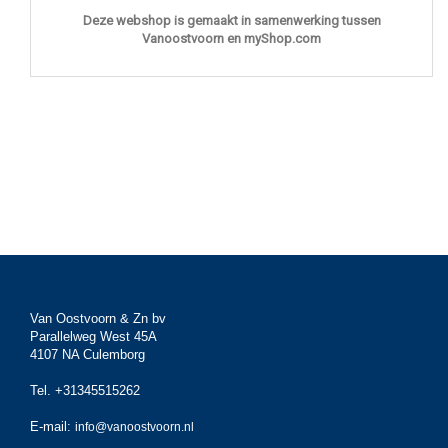
Deze webshop is gemaakt in samenwerking tussen
Vanoostvoorn en myShop.com
Van Oostvoorn & Zn bv
Parallelweg West 45A
4107 NA Culemborg
Tel. +31345515262
E-mail:
info@vanoostvoorn.nl