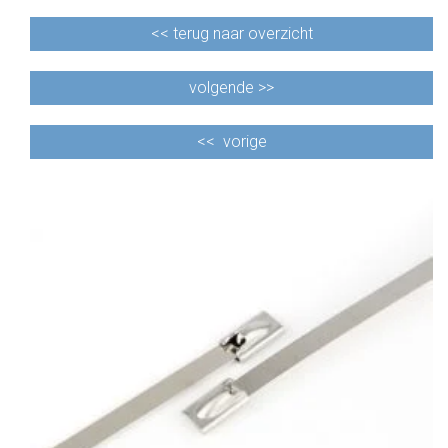
<<
terug naar overzicht
volgende >>
<<
vorige