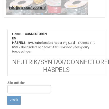
info@vanoostvoorn.nl
Home
-
CONNECTOREN
EN
HASPELS
-
RVS kabelbinders Roest Vrij Staal
-
17018571-10
RVS kabelbinders ongecoat AIS1 304 voor \'heavy duty
toepassingen
NEUTRIK/SYNTAX/CONNECTORE
HASPELS
Alle artikelen
zoek