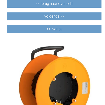
<<
terug naar overzicht
volgende >>
<<
vorige