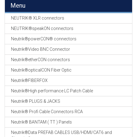
EN
Menu
HASPELS
NEUTRIK® XLR connectors
GEVLOCHTEN KOUS
EN
NEUTRIK®speakON connectors
KRIMP KOUS
Neutrik®powerCON® connectors
KOPER KABEL
Neutrik®Video BNC Connector
OP ROL
Neutrik®etherCON connectors
OCC OPTICAL
Neutrik®opticalCON Fiber Optic
FIBER CABLE
Neutrik®FIBERFOX
GE-ASSEMBLEERDE
Neutrik®High performance LC Patch Cable
KOPER/FIBER
KABELS
Neutrik® PLUGS & JACKS
Neutrik® Profi Cable Connectors RCA
19" RACKS
EN
Neutrik® BANTAM ( TT ) Panels
TOEBEHOREN
Neutrik®Data PREFAB CABLES USB/HDMI/CAT6 and