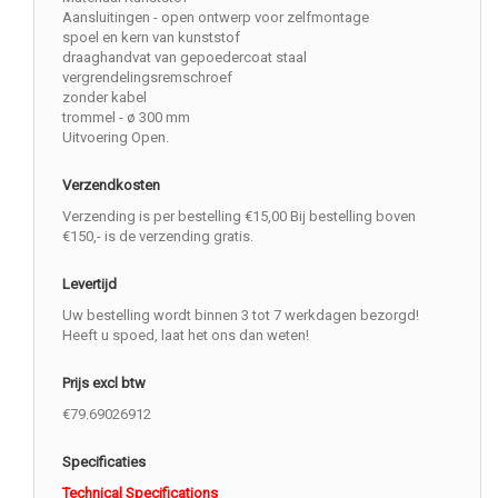
Aansluitingen - open ontwerp voor zelfmontage
spoel en kern van kunststof
draaghandvat van gepoedercoat staal
vergrendelingsremschroef
zonder kabel
trommel - ø 300 mm
Uitvoering Open.
Verzendkosten
Verzending is per bestelling €15,00 Bij bestelling boven
€150,- is de verzending gratis.
Levertijd
Uw bestelling wordt binnen 3 tot 7 werkdagen bezorgd!
Heeft u spoed, laat het ons dan weten!
Prijs excl btw
€79.69026912
Specificaties
Technical Specifications