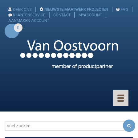
OVER ONS
NIEUWSTE MAATWERK PROJECTEN
FAQ
KLANTENSERVICE
CONTACT
MYACCOUNT
AANMAKEN ACCOUNT
0
Toggle
navigatio
CONNECTOREN