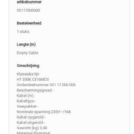
artikelnummer
33117000000
Besteleenheid
1 stuks
Lengte (m)
Empty Cable
Omschrijving
Klassieke lijn
HT 300K.C316MD3
Onderdeelnummer 331 17 000 000
Beschermingsgraad -
Kabel (m) -
Kabeltype -
Veerpakket -
Nominale spanning 230V~/16A
Kabel opgerold -
Kabel uitgerold -
Gewicht (kg) 3,40
Materiaal Plaatstaal