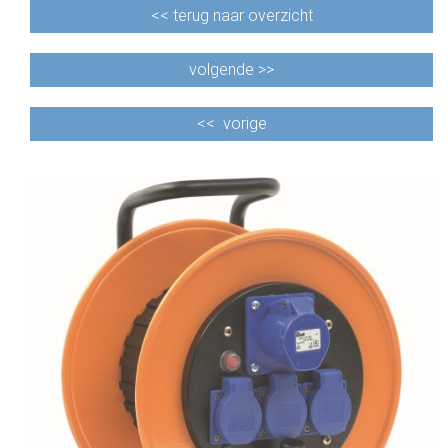
<<
terug naar overzicht
volgende >>
<<
vorige