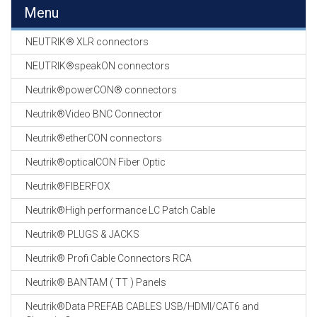
EN
Menu
HASPELS
NEUTRIK® XLR connectors
GEVLOCHTEN KOUS
EN
NEUTRIK®speakON connectors
KRIMP KOUS
Neutrik®powerCON® connectors
KOPER KABEL
Neutrik®Video BNC Connector
OP ROL
Neutrik®etherCON connectors
OCC OPTICAL
Neutrik®opticalCON Fiber Optic
FIBER CABLE
Neutrik®FIBERFOX
GE-ASSEMBLEERDE
Neutrik®High performance LC Patch Cable
KOPER/FIBER
KABELS
Neutrik® PLUGS & JACKS
Neutrik® Profi Cable Connectors RCA
19" RACKS
EN
Neutrik® BANTAM ( TT ) Panels
TOEBEHOREN
Neutrik®Data PREFAB CABLES USB/HDMI/CAT6 and