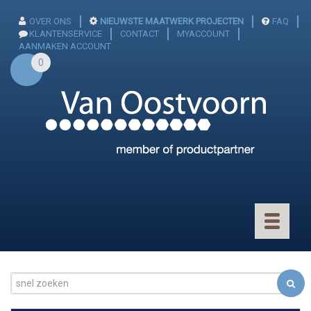
OVER ONS
NIEUWSTE MAATWERK PROJECTEN
FAQ
KLANTENSERVICE
CONTACT
MYACCOUNT
AANMAKEN ACCOUNT
0
Toggle
navigatio
CONNECTOREN