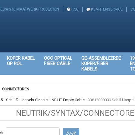
IEUWSTE MAATWERK PROJECTEN
FAQ
KLANTENSERVICE
C
KOPER KABEL
OCC OPTICAL
GE-ASSEMBLEERDE
19
OP ROL
FIBER CABLE
KOPER/FIBER
E
KABELS
T
CONNECTOREN
LS
-
Schill® Haspels Classic LINE HT Empty Cable
-
33812000000 Schill Haspel
NEUTRIK/SYNTAX/CONNECTOREN
en
zoek