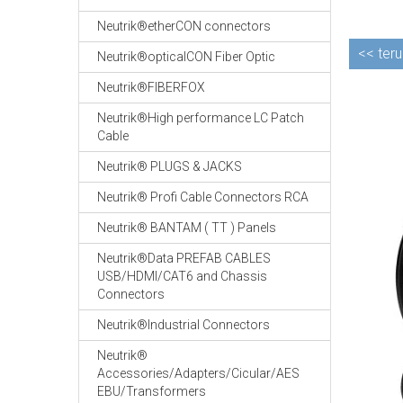
Neutrik®etherCON connectors
<<
teru
Neutrik®opticalCON Fiber Optic
Neutrik®FIBERFOX
Neutrik®High performance LC Patch
Cable
Neutrik® PLUGS & JACKS
Neutrik® Profi Cable Connectors RCA
Neutrik® BANTAM ( TT ) Panels
Neutrik®Data PREFAB CABLES
USB/HDMI/CAT6 and Chassis
Connectors
Neutrik®Industrial Connectors
Neutrik®
Accessories/Adapters/Cicular/AES
EBU/Transformers