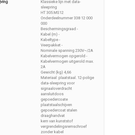
jving
Klassieke lijn met data-
sleepring
HT 305.MS12
Onderdeelnummer 338 12 000
000
Beschermingsgraad -
Kabel (m) -
Kabeltype -
Veerpakket -
Nominale spanning 230V~/2A
Kabelvermogen opgerold -
Kabelvermogen uitgerold max.
2A
Gewicht (kg) 4,66
Materiaal: plaatstaal. 12-polige
data-sleepring voor
signaaloverdracht
aansluitdoos
gepoedercoate
plaatstaalschijven
gepoedercoat stalen
draaghandvat
kern van kunststof
vergrendelingsremschroef
zonder kabel