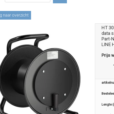
g naar overzicht
HT 30
data s
Part-
LINE 
Prijs 
artikel
Bestele
Lengte 