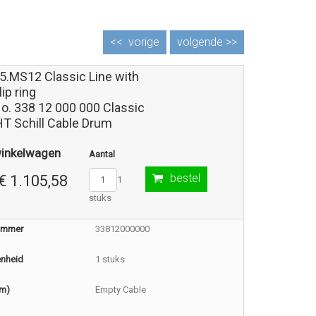
<<
vorige
volgende >>
5.MS12 Classic Line with
lip ring
No. 338 12 000 000 Classic
HT Schill Cable Drum
winkelwagen
Aantal
bestel
€ 1.105,58
1
stuks
nummer
33812000000
enheid
1 stuks
(m)
Empty Cable