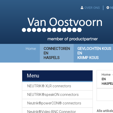
OVER ONS
N
Home
CONNECTOREN
GEVLOCHTEN KOUS
EN
EN
HASPELS
KRIMP KOUS
Menu
Home
-
EN
HASPE
NEUTRIK® XLR connectors
NEUTRIK®speakON connectors
Neutrik®powerCON® connectors
Alle artikel
Neutrik®Video BNC Connector