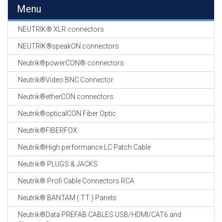
EN
Menu
HASPELS
NEUTRIK® XLR connectors
GEVLOCHTEN KOUS
EN
NEUTRIK®speakON connectors
KRIMP KOUS
Neutrik®powerCON® connectors
KOPER KABEL
Neutrik®Video BNC Connector
OP ROL
Neutrik®etherCON connectors
OCC OPTICAL
Neutrik®opticalCON Fiber Optic
FIBER CABLE
Neutrik®FIBERFOX
GE-ASSEMBLEERDE
Neutrik®High performance LC Patch Cable
KOPER/FIBER
KABELS
Neutrik® PLUGS & JACKS
Neutrik® Profi Cable Connectors RCA
19" RACKS
EN
Neutrik® BANTAM ( TT ) Panels
TOEBEHOREN
Neutrik®Data PREFAB CABLES USB/HDMI/CAT6 and