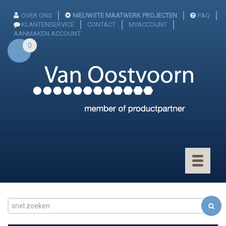
OVER ONS
NIEUWSTE MAATWERK PROJECTEN
FAQ
KLANTENSERVICE
CONTACT
MYACCOUNT
AANMAKEN ACCOUNT
0
Toggle
navigatio
CONNECTOREN