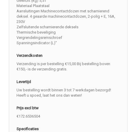
Gewicht (kg) 5,51
Materiaal Plaatstaal
Aansluitingen Machinecontactdozen met scharnierend
deksel. 4 geaarde machinecontactdozen, 2-polig + E, 16A,
230V
Zelfsluitende scharnierende deksels
Thermische beveiliging
Vergrendelingsremschroef
Spanningsindicator (L)"
Verzendkosten
Verzending is per bestelling €15,00 Bij bestelling boven
€150,- is de verzending gratis.
Levertijd
Uw bestelling wordt binnen 3 tot 7 werkdagen bezorgd!
Heeft u spoed, laat het ons dan weten!
Prijs excl btw
€172.6536504
Specificaties