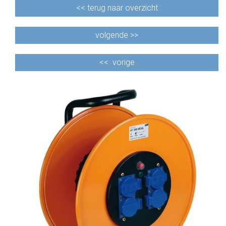
<<
terug naar overzicht
volgende >>
<<
vorige