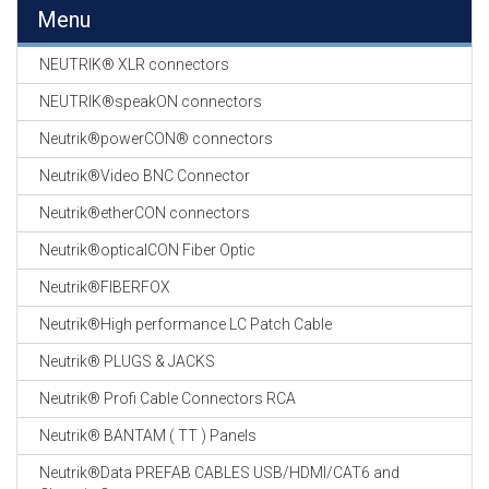
EN
Menu
HASPELS
NEUTRIK® XLR connectors
GEVLOCHTEN KOUS
EN
NEUTRIK®speakON connectors
KRIMP KOUS
Neutrik®powerCON® connectors
KOPER KABEL
Neutrik®Video BNC Connector
OP ROL
Neutrik®etherCON connectors
OCC OPTICAL
Neutrik®opticalCON Fiber Optic
FIBER CABLE
Neutrik®FIBERFOX
GE-ASSEMBLEERDE
Neutrik®High performance LC Patch Cable
KOPER/FIBER
KABELS
Neutrik® PLUGS & JACKS
Neutrik® Profi Cable Connectors RCA
19" RACKS
EN
Neutrik® BANTAM ( TT ) Panels
TOEBEHOREN
Neutrik®Data PREFAB CABLES USB/HDMI/CAT6 and