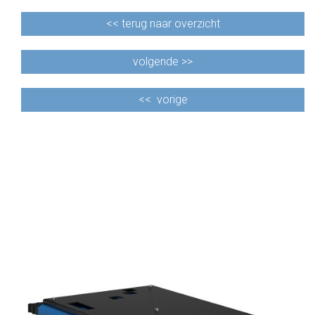
<<
terug naar overzicht
volgende >>
<<
vorige