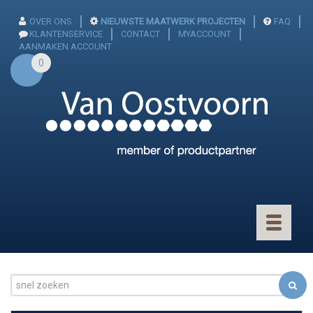
OVER ONS
NIEUWSTE MAATWERK PROJECTEN
FAQ
KLANTENSERVICE
CONTACT
MYACCOUNT
AANMAKEN ACCOUNT
0
Toggle
navigatio
CONNECTOREN