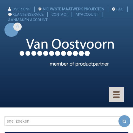
OVER ONS
NIEUWSTE MAATWERK PROJECTEN
FAQ
KLANTENSERVICE
CONTACT
MYACCOUNT
AANMAKEN ACCOUNT
0
Toggle
navigatio
CONNECTOREN