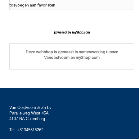
toevoegen aan favorieten
powered by
myShop.com
Deze webshop is gemaakt in samenwerking tussen
Vanoostvoorn en myShop.com
Van Oostvoorn & Zn bv
Parallelweg West 45A
4107 NA Culemborg
Tel. +31345515262