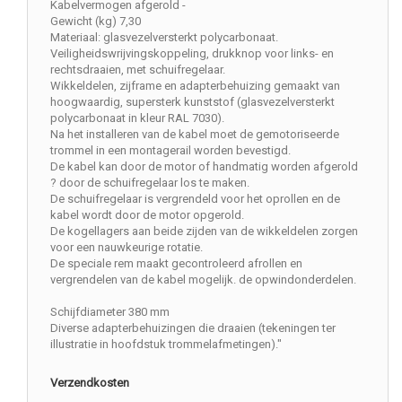
Kabelvermogen afgerold -
Gewicht (kg) 7,30
Materiaal: glasvezelversterkt polycarbonaat.
Veiligheidswrijvingskoppeling, drukknop voor links- en
rechtsdraaien, met schuifregelaar.
Wikkeldelen, zijframe en adapterbehuizing gemaakt van
hoogwaardig, supersterk kunststof (glasvezelversterkt
polycarbonaat in kleur RAL 7030).
Na het installeren van de kabel moet de gemotoriseerde
trommel in een montagerail worden bevestigd.
De kabel kan door de motor of handmatig worden afgerold
? door de schuifregelaar los te maken.
De schuifregelaar is vergrendeld voor het oprollen en de
kabel wordt door de motor opgerold.
De kogellagers aan beide zijden van de wikkeldelen zorgen
voor een nauwkeurige rotatie.
De speciale rem maakt gecontroleerd afrollen en
vergrendelen van de kabel mogelijk. de opwindonderdelen.
Schijfdiameter 380 mm
Diverse adapterbehuizingen die draaien (tekeningen ter
illustratie in hoofdstuk trommelafmetingen)."
Verzendkosten