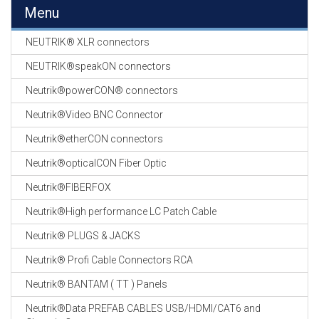
EN
Menu
HASPELS
NEUTRIK® XLR connectors
GEVLOCHTEN KOUS
EN
NEUTRIK®speakON connectors
KRIMP KOUS
Neutrik®powerCON® connectors
KOPER KABEL
Neutrik®Video BNC Connector
OP ROL
Neutrik®etherCON connectors
OCC OPTICAL
Neutrik®opticalCON Fiber Optic
FIBER CABLE
Neutrik®FIBERFOX
GE-ASSEMBLEERDE
Neutrik®High performance LC Patch Cable
KOPER/FIBER
KABELS
Neutrik® PLUGS & JACKS
Neutrik® Profi Cable Connectors RCA
19" RACKS
EN
Neutrik® BANTAM ( TT ) Panels
TOEBEHOREN
Neutrik®Data PREFAB CABLES USB/HDMI/CAT6 and