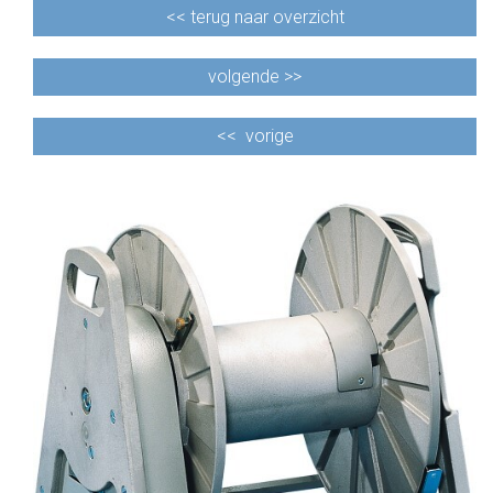
<<
terug naar overzicht
volgende >>
<<
vorige