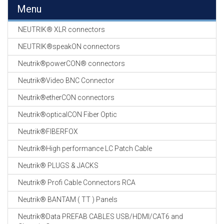
EN
Menu
HASPELS
NEUTRIK® XLR connectors
GEVLOCHTEN KOUS
EN
NEUTRIK®speakON connectors
KRIMP KOUS
Neutrik®powerCON® connectors
KOPER KABEL
Neutrik®Video BNC Connector
OP ROL
Neutrik®etherCON connectors
OCC OPTICAL
Neutrik®opticalCON Fiber Optic
FIBER CABLE
Neutrik®FIBERFOX
GE-ASSEMBLEERDE
Neutrik®High performance LC Patch Cable
KOPER/FIBER
KABELS
Neutrik® PLUGS & JACKS
Neutrik® Profi Cable Connectors RCA
19" RACKS
EN
Neutrik® BANTAM ( TT ) Panels
TOEBEHOREN
Neutrik®Data PREFAB CABLES USB/HDMI/CAT6 and