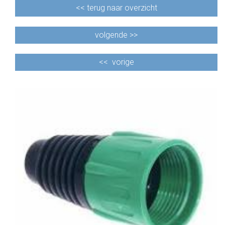
<<
terug naar overzicht
volgende >>
<<
vorige