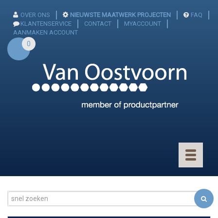
OVER ONS
NIEUWSTE MAATWERK PROJECTEN
FAQ
KLANTENSERVICE
CONTACT
MYACCOUNT
AANMAKEN ACCOUNT
0
Toggle
navigatio
CONNECTOREN