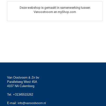
Deze webshop is gemaakt in samenwerking tussen
Vanoostvoorn en myShop.com
Van Oostvoorn & Zn bv
Parallelweg West 45A
4107 NA Culemborg
Tel. +31345515262
E-mail:
info@vanoostvoorn.nl