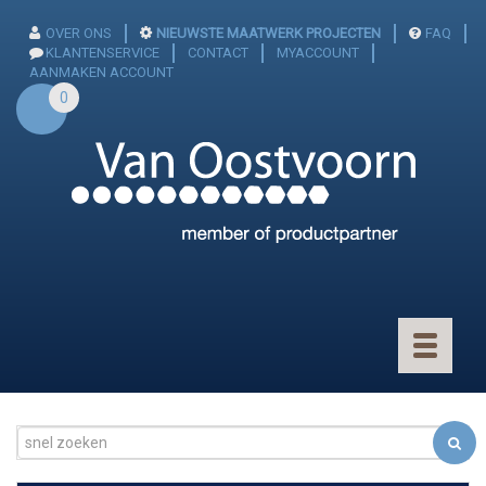
OVER ONS
NIEUWSTE MAATWERK PROJECTEN
FAQ
KLANTENSERVICE
CONTACT
MYACCOUNT
AANMAKEN ACCOUNT
0
Toggle
navigatio
CONNECTOREN