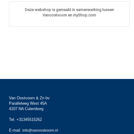
Deze webshop is gemaakt in samenwerking tussen
Vanoostvoorn en myShop.com
Van Oostvoorn & Zn bv
Parallelweg West 45A
4107 NA Culemborg
Tel. +31345515262
E-mail:
info@vanoostvoorn.nl