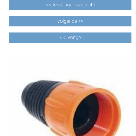
<<
terug naar overzicht
volgende >>
<<
vorige