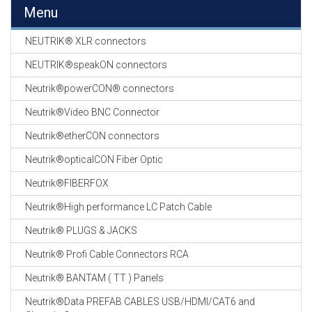
EN
Menu
HASPELS
NEUTRIK® XLR connectors
GEVLOCHTEN KOUS
EN
NEUTRIK®speakON connectors
KRIMP KOUS
Neutrik®powerCON® connectors
KOPER KABEL
Neutrik®Video BNC Connector
OP ROL
Neutrik®etherCON connectors
OCC OPTICAL
Neutrik®opticalCON Fiber Optic
FIBER CABLE
Neutrik®FIBERFOX
GE-ASSEMBLEERDE
Neutrik®High performance LC Patch Cable
KOPER/FIBER
KABELS
Neutrik® PLUGS & JACKS
Neutrik® Profi Cable Connectors RCA
19" RACKS
EN
Neutrik® BANTAM ( TT ) Panels
TOEBEHOREN
Neutrik®Data PREFAB CABLES USB/HDMI/CAT6 and