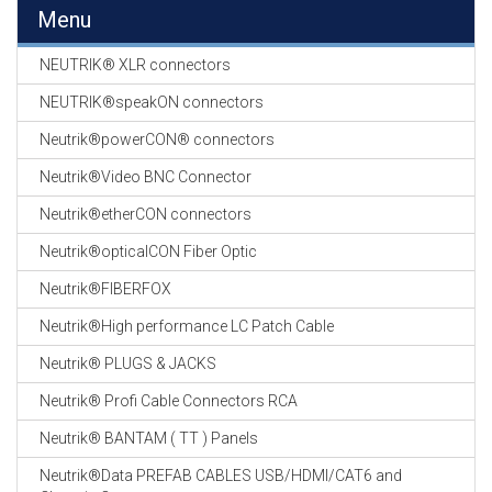
EN
Menu
HASPELS
NEUTRIK® XLR connectors
GEVLOCHTEN KOUS
EN
NEUTRIK®speakON connectors
KRIMP KOUS
Neutrik®powerCON® connectors
KOPER KABEL
Neutrik®Video BNC Connector
OP ROL
Neutrik®etherCON connectors
OCC OPTICAL
Neutrik®opticalCON Fiber Optic
FIBER CABLE
Neutrik®FIBERFOX
GE-ASSEMBLEERDE
Neutrik®High performance LC Patch Cable
KOPER/FIBER
KABELS
Neutrik® PLUGS & JACKS
Neutrik® Profi Cable Connectors RCA
19" RACKS
EN
Neutrik® BANTAM ( TT ) Panels
TOEBEHOREN
Neutrik®Data PREFAB CABLES USB/HDMI/CAT6 and