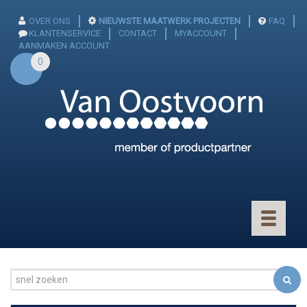
OVER ONS
NIEUWSTE MAATWERK PROJECTEN
FAQ
KLANTENSERVICE
CONTACT
MYACCOUNT
AANMAKEN ACCOUNT
0
Toggle
navigatio
CONNECTOREN