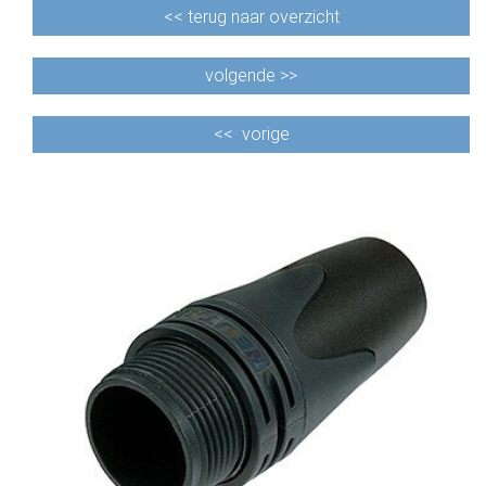
<<
terug naar overzicht
volgende >>
<<
vorige