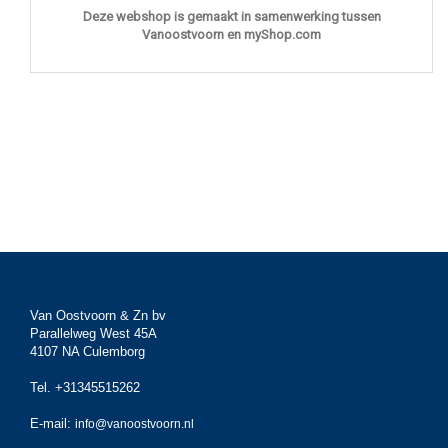
Deze webshop is gemaakt in samenwerking tussen
Vanoostvoorn en myShop.com
Van Oostvoorn & Zn bv
Parallelweg West 45A
4107 NA Culemborg
Tel. +31345515262
E-mail:
info@vanoostvoorn.nl