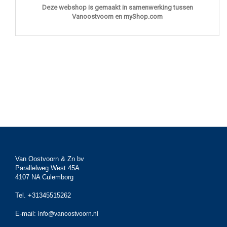
Deze webshop is gemaakt in samenwerking tussen
Vanoostvoorn en myShop.com
Van Oostvoorn & Zn bv
Parallelweg West 45A
4107 NA Culemborg
Tel. +31345515262
E-mail:
info@vanoostvoorn.nl