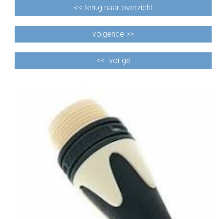
<<
terug naar overzicht
volgende >>
<<
vorige