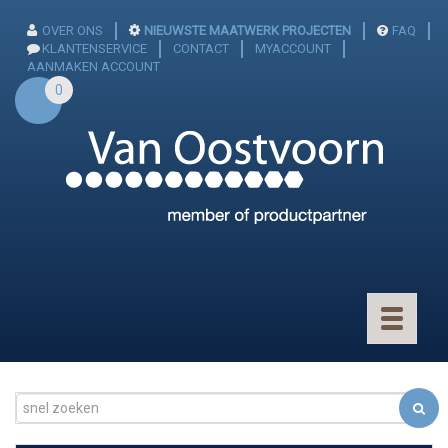
OVER ONS
NIEUWSTE MAATWERK PROJECTEN
FAQ
KLANTENSERVICE
CONTACT
MYACCOUNT
AANMAKEN ACCOUNT
0
Toggle
navigatio
CONNECTOREN