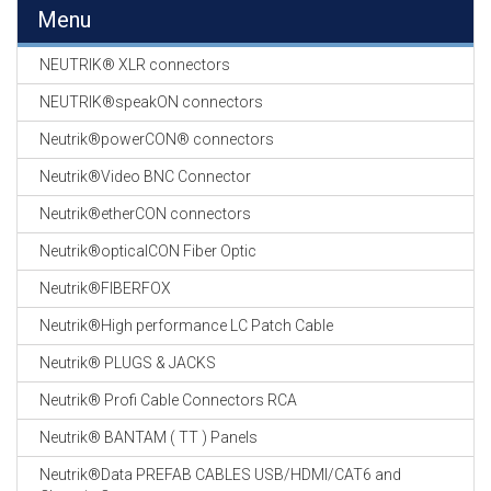
EN
Menu
HASPELS
NEUTRIK® XLR connectors
GEVLOCHTEN KOUS
EN
NEUTRIK®speakON connectors
KRIMP KOUS
Neutrik®powerCON® connectors
KOPER KABEL
Neutrik®Video BNC Connector
OP ROL
Neutrik®etherCON connectors
OCC OPTICAL
Neutrik®opticalCON Fiber Optic
FIBER CABLE
Neutrik®FIBERFOX
GE-ASSEMBLEERDE
Neutrik®High performance LC Patch Cable
KOPER/FIBER
KABELS
Neutrik® PLUGS & JACKS
Neutrik® Profi Cable Connectors RCA
19" RACKS
EN
Neutrik® BANTAM ( TT ) Panels
TOEBEHOREN
Neutrik®Data PREFAB CABLES USB/HDMI/CAT6 and