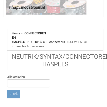
info@vanoostvoorn.nl
Home
-
CONNECTOREN
EN
HASPELS
-
NEUTRIK® XLR connectors
-
BXX-WH-50 XLR
connector Accessories
NEUTRIK/SYNTAX/CONNECTORE
HASPELS
Alle artikelen
zoek