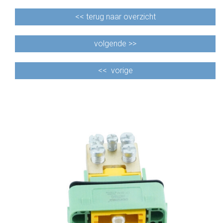
<<
terug naar overzicht
volgende >>
<<
vorige