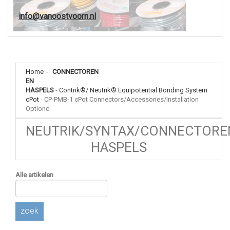
info@vanoostvoorn.nl
Home
-
CONNECTOREN
EN
HASPELS
-
Contrik®/ Neutrik® Equipotential Bonding System
cPot
-
CP-PMB-1 cPot Connectors/Accessories/Installation
Optiond
NEUTRIK/SYNTAX/CONNECTORE
HASPELS
Alle artikelen
zoek