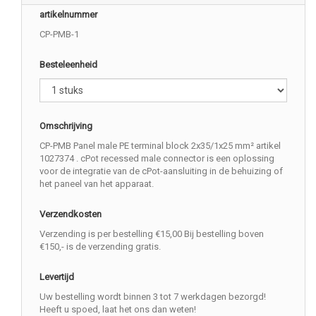
artikelnummer
CP-PMB-1
Besteleenheid
Omschrijving
CP-PMB Panel male PE terminal block 2x35/1x25 mm² artikel
1027374 . cPot recessed male connector is een oplossing
voor de integratie van de cPot-aansluiting in de behuizing of
het paneel van het apparaat.
Verzendkosten
Verzending is per bestelling €15,00 Bij bestelling boven
€150,- is de verzending gratis.
Levertijd
Uw bestelling wordt binnen 3 tot 7 werkdagen bezorgd!
Heeft u spoed, laat het ons dan weten!