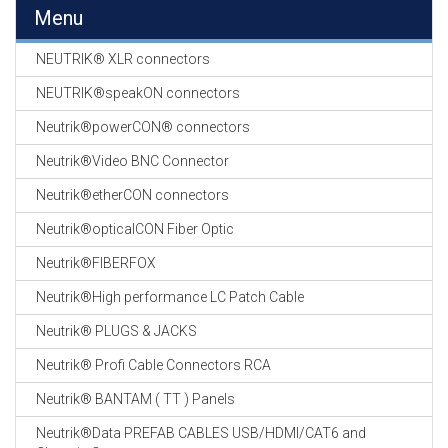
EN
Menu
HASPELS
NEUTRIK® XLR connectors
GEVLOCHTEN KOUS
EN
NEUTRIK®speakON connectors
KRIMP KOUS
Neutrik®powerCON® connectors
KOPER KABEL
Neutrik®Video BNC Connector
OP ROL
Neutrik®etherCON connectors
OCC OPTICAL
Neutrik®opticalCON Fiber Optic
FIBER CABLE
Neutrik®FIBERFOX
GE-ASSEMBLEERDE
Neutrik®High performance LC Patch Cable
KOPER/FIBER
KABELS
Neutrik® PLUGS & JACKS
Neutrik® Profi Cable Connectors RCA
19" RACKS
EN
Neutrik® BANTAM ( TT ) Panels
TOEBEHOREN
Neutrik®Data PREFAB CABLES USB/HDMI/CAT6 and