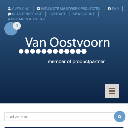
OVER ONS
NIEUWSTE MAATWERK PROJECTEN
FAQ
KLANTENSERVICE
CONTACT
MYACCOUNT
AANMAKEN ACCOUNT
0
Toggle
navigatio
CONNECTOREN