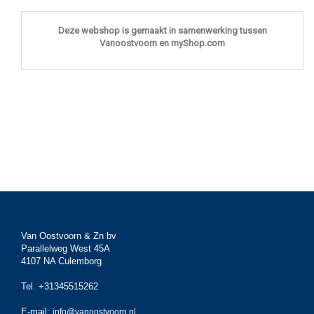
Deze webshop is gemaakt in samenwerking tussen
Vanoostvoorn en myShop.com
Van Oostvoorn & Zn bv
Parallelweg West 45A
4107 NA Culemborg
Tel. +31345515262
E-mail:
info@vanoostvoorn.nl