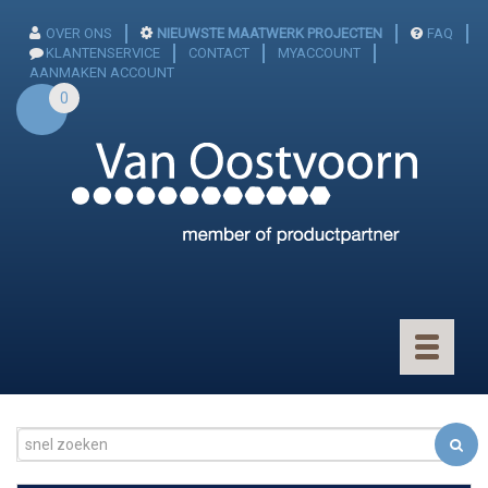
OVER ONS
NIEUWSTE MAATWERK PROJECTEN
FAQ
KLANTENSERVICE
CONTACT
MYACCOUNT
AANMAKEN ACCOUNT
0
Toggle
navigatio
CONNECTOREN