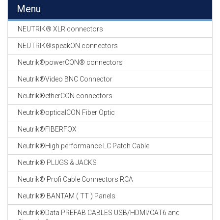
EN
Menu
HASPELS
NEUTRIK® XLR connectors
GEVLOCHTEN KOUS
EN
NEUTRIK®speakON connectors
KRIMP KOUS
Neutrik®powerCON® connectors
KOPER KABEL
Neutrik®Video BNC Connector
OP ROL
Neutrik®etherCON connectors
OCC OPTICAL
Neutrik®opticalCON Fiber Optic
FIBER CABLE
Neutrik®FIBERFOX
GE-ASSEMBLEERDE
Neutrik®High performance LC Patch Cable
KOPER/FIBER
KABELS
Neutrik® PLUGS & JACKS
Neutrik® Profi Cable Connectors RCA
19" RACKS
EN
Neutrik® BANTAM ( TT ) Panels
TOEBEHOREN
Neutrik®Data PREFAB CABLES USB/HDMI/CAT6 and