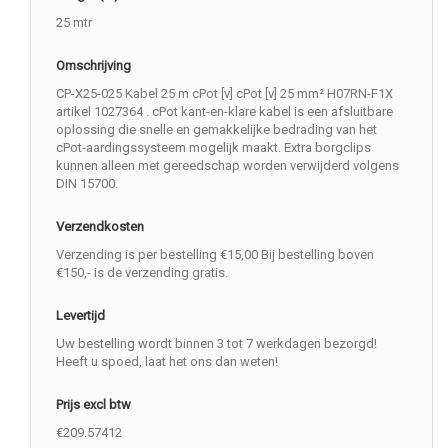
25 mtr
Omschrijving
CP-X25-025 Kabel 25 m cPot [v] cPot [v] 25 mm² H07RN-F1X
artikel 1027364 . cPot kant-en-klare kabel is een afsluitbare
oplossing die snelle en gemakkelijke bedrading van het
cPot-aardingssysteem mogelijk maakt. Extra borgclips
kunnen alleen met gereedschap worden verwijderd volgens
DIN 15700.
Verzendkosten
Verzending is per bestelling €15,00 Bij bestelling boven
€150,- is de verzending gratis.
Levertijd
Uw bestelling wordt binnen 3 tot 7 werkdagen bezorgd!
Heeft u spoed, laat het ons dan weten!
Prijs excl btw
€209.57412