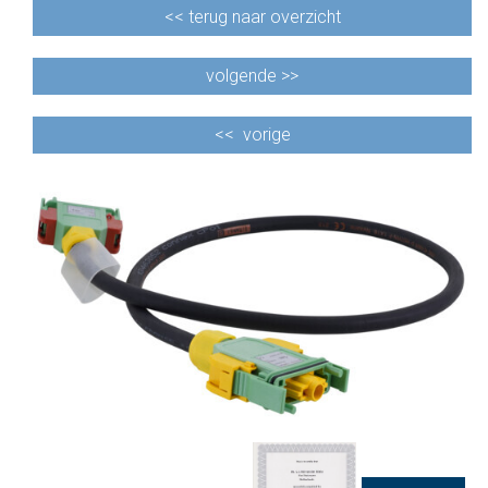
<<
terug naar overzicht
volgende >>
<<
vorige