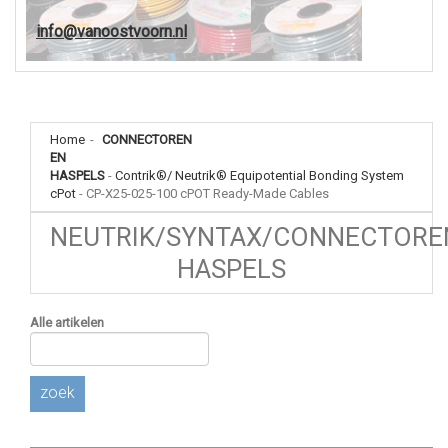
info@vanoostvoorn.nl
Home
-
CONNECTOREN
EN
HASPELS
-
Contrik®/ Neutrik® Equipotential Bonding System
cPot
-
CP-X25-025-100 cPOT Ready-Made Cables
NEUTRIK/SYNTAX/CONNECTORE
HASPELS
Alle artikelen
zoek