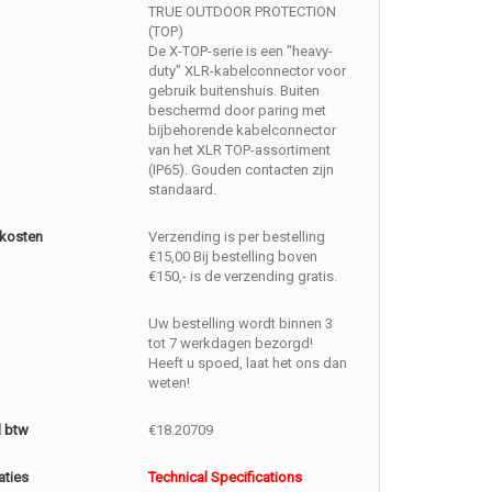
TRUE OUTDOOR PROTECTION
(TOP)
De X-TOP-serie is een "heavy-
duty" XLR-kabelconnector voor
gebruik buitenshuis. Buiten
beschermd door paring met
bijbehorende kabelconnector
van het XLR TOP-assortiment
(IP65). Gouden contacten zijn
standaard.
kosten
Verzending is per bestelling
€15,00 Bij bestelling boven
€150,- is de verzending gratis.
Uw bestelling wordt binnen 3
tot 7 werkdagen bezorgd!
Heeft u spoed, laat het ons dan
weten!
l btw
€18.20709
aties
Technical Specifications