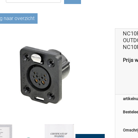
g naar overzicht
NC10F
OUTDO
NC10
Prijs 
artikel
Bestele
Omschri