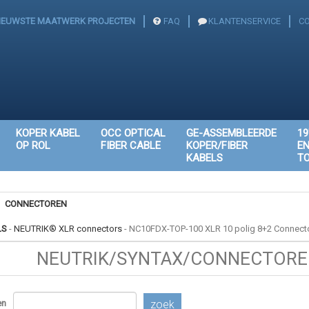
IEUWSTE MAATWERK PROJECTEN
FAQ
KLANTENSERVICE
C
KOPER KABEL
OCC OPTICAL
GE-ASSEMBLEERDE
19
OP ROL
FIBER CABLE
KOPER/FIBER
E
KABELS
T
CONNECTOREN
LS
-
NEUTRIK® XLR connectors
-
NC10FDX-TOP-100 XLR 10 polig 8+2 Connecto
NEUTRIK/SYNTAX/CONNECTOREN
en
zoek