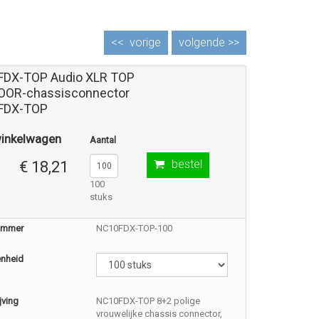
<<
vorige
volgende >>
DX-TOP Audio XLR TOP
OR-chassisconnector
FDX-TOP
winkelwagen
Aantal
bestel
€ 18,21
100
stuks
nummer
NC10FDX-TOP-100
enheid
jving
NC10FDX-TOP 8+2 polige
vrouwelijke chassis connector,