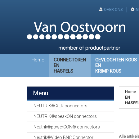
OVER ONS
N
Home
CONNECTOREN
GEVLOCHTEN KOUS
EN
EN
HASPELS
KRIMP KOUS
Menu
Home
-
EN
HASPE
NEUTRIK® XLR connectors
NEUTRIK®speakON connectors
Neutrik®powerCON® connectors
Alle artikel
Neutrik®Video BNC Connector