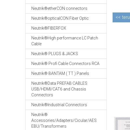
Neutrik®etherCON connectors
<<
teru
Neutrik®opticalCON Fiber Optic
Neutrik®FIBERFOX
Neutrik®High performance LC Patch
Cable
Neutrik® PLUGS & JACKS
Neutrik® Profi Cable Connectors RCA
Neutrik® BANTAM ( TT ) Panels
Neutrik®Data PREFAB CABLES
USB/HDMI/CAT6 and Chassis
Connectors
Neutrik®Industrial Connectors
Neutrik®
Accessories/Adapters/Cicular/AES
EBU/Transformers