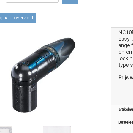
g naar overzicht
NC10
Easy t
ange 
chrom
locki
type s
Prijs 
artikel
Bestele