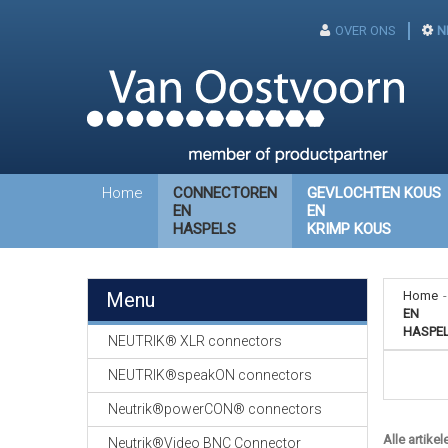
OVER ONS
N
Home
CONNECTOREN
GEVLOCHTEN KOUS
EN
EN
HASPELS
KRIMP KOUS
Menu
Home
-
EN
HASPE
NEUTRIK® XLR connectors
NEUTRIK®speakON connectors
Neutrik®powerCON® connectors
Alle artikel
Neutrik®Video BNC Connector