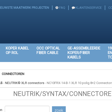
IEUWSTE MAATWERK PROJECTEN
FAQ
KLANTENSERVICE
C
KOPER KABEL
OCC OPTICAL
GE-ASSEMBLEERDE
19
OP ROL
FIBER CABLE
KOPER/FIBER
E
KABELS
T
CONNECTOREN
LS
-
NEUTRIK® XLR connectors
-
NC10FRX-14-B-1 XLR 10 polig 8+2 Connectors
NEUTRIK/SYNTAX/CONNECTOREN
en
zoek