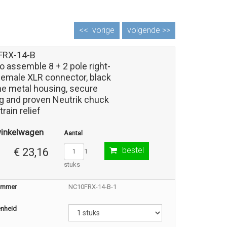
<<
vorige
volgende >>
FRX-14-B
o assemble 8 + 2 pole right-
female XLR connector, black
e metal housing, secure
ng and proven Neutrik chuck
train relief
winkelwagen
Aantal
bestel
€ 23,16
1
stuks
nummer
NC10FRX-14-B-1
enheid