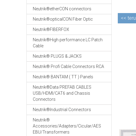
Neutrik®etherCON connectors
<<
teru
Neutrik®opticalCON Fiber Optic
Neutrik®FIBERFOX
Neutrik®High performance LC Patch
Cable
Neutrik® PLUGS & JACKS
Neutrik® Profi Cable Connectors RCA
Neutrik® BANTAM ( TT ) Panels
Neutrik®Data PREFAB CABLES
USB/HDMI/CAT6 and Chassis
Connectors
Neutrik®Industrial Connectors
Neutrik®
Accessories/Adapters/Cicular/AES
EBU/Transformers