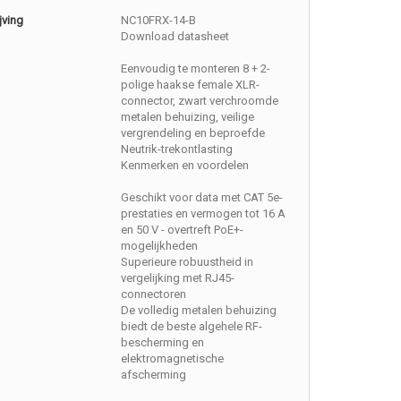
jving
NC10FRX-14-B
Download datasheet
Eenvoudig te monteren 8 + 2-
polige haakse female XLR-
connector, zwart verchroomde
metalen behuizing, veilige
vergrendeling en beproefde
Neutrik-trekontlasting
Kenmerken en voordelen
Geschikt voor data met CAT 5e-
prestaties en vermogen tot 16 A
en 50 V - overtreft PoE+-
mogelijkheden
Superieure robuustheid in
vergelijking met RJ45-
connectoren
De volledig metalen behuizing
biedt de beste algehele RF-
bescherming en
elektromagnetische
afscherming