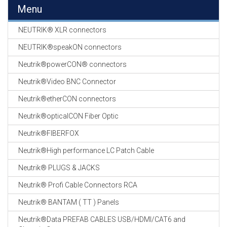
EN
Menu
HASPELS
NEUTRIK® XLR connectors
GEVLOCHTEN KOUS
EN
NEUTRIK®speakON connectors
KRIMP KOUS
Neutrik®powerCON® connectors
KOPER KABEL
Neutrik®Video BNC Connector
OP ROL
Neutrik®etherCON connectors
OCC OPTICAL
Neutrik®opticalCON Fiber Optic
FIBER CABLE
Neutrik®FIBERFOX
GE-ASSEMBLEERDE
Neutrik®High performance LC Patch Cable
KOPER/FIBER
KABELS
Neutrik® PLUGS & JACKS
Neutrik® Profi Cable Connectors RCA
19" RACKS
EN
Neutrik® BANTAM ( TT ) Panels
TOEBEHOREN
Neutrik®Data PREFAB CABLES USB/HDMI/CAT6 and