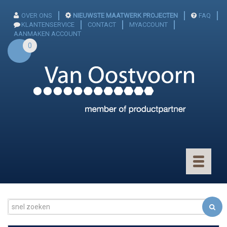
OVER ONS
NIEUWSTE MAATWERK PROJECTEN
FAQ
KLANTENSERVICE
CONTACT
MYACCOUNT
AANMAKEN ACCOUNT
0
Toggle
navigatio
CONNECTOREN