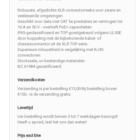
Robuuste, afgedichte XLR-connectorreeks voor zware en
veeleisende omgevingen.
Geschikt voor data met CAT 5e-prestaties en vermogen tot
16 A en 50 V - overtreft PoE+-capaciteiten.
IP65-geclassificeerd en TOP-goedgekeurd volgens UL50E
door koppeling met de bijbehorende kabel- of
chassisconnector uit de XLR TOP-serie.
Superieure robuustheid in vergelijking met RJ45-
connectoren.
Stootvaste, uv-bestendige materialen.
IEC 61984-gecertificeerd.
Verzendkosten
Verzending is per bestelling €15,00 Bij bestelling boven
€150,- is de verzending gratis.
Levertijd
Uw bestelling wordt binnen 3 tot 7 werkdagen bezorgd!
Heeft u spoed, laat het ons dan weten!
Prijs excl btw