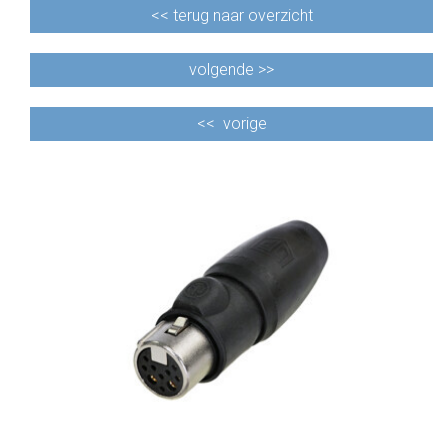
<<
terug naar overzicht
volgende >>
<<
vorige