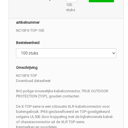
100
stuks
artikelnummer
NC10FX-TOP-100
Besteleenheid
Omschrijving
NC10FX-TOP
Download datasheet
8+2-polige vrouwelijke kabelconnector, TRUE OUTDOOR
PROTECTION (TOP), gouden contacten
De X-TOP-serie is een robuuste XLR-kabelconnector voor
buitengebruik. IP65-geclassificeerd en TOP-goedgekeurd
volgens UL50E door koppeling met de bijbehorende kabel-
of chassisconnector uit de XLR TOP-serie.
Kenmerken en voordelen