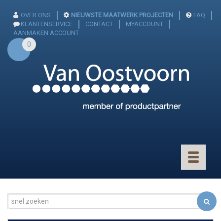
OVER ONS
NIEUWSTE MAATWERK PROJECTEN
FAQ
KLANTENSERVICE
CONTACT
MYACCOUNT
AANMAKEN ACCOUNT
0
Toggle
navigatio
CONNECTOREN