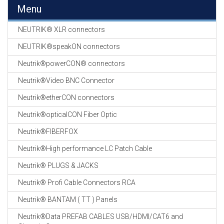
EN
Menu
HASPELS
NEUTRIK® XLR connectors
GEVLOCHTEN KOUS
EN
NEUTRIK®speakON connectors
KRIMP KOUS
Neutrik®powerCON® connectors
KOPER KABEL
Neutrik®Video BNC Connector
OP ROL
Neutrik®etherCON connectors
OCC OPTICAL
Neutrik®opticalCON Fiber Optic
FIBER CABLE
Neutrik®FIBERFOX
GE-ASSEMBLEERDE
Neutrik®High performance LC Patch Cable
KOPER/FIBER
KABELS
Neutrik® PLUGS & JACKS
Neutrik® Profi Cable Connectors RCA
19" RACKS
EN
Neutrik® BANTAM ( TT ) Panels
TOEBEHOREN
Neutrik®Data PREFAB CABLES USB/HDMI/CAT6 and