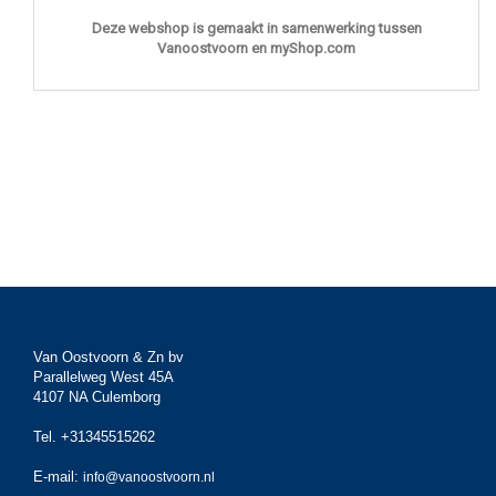
Deze webshop is gemaakt in samenwerking tussen
Vanoostvoorn en myShop.com
Van Oostvoorn & Zn bv
Parallelweg West 45A
4107 NA Culemborg
Tel. +31345515262
E-mail:
info@vanoostvoorn.nl