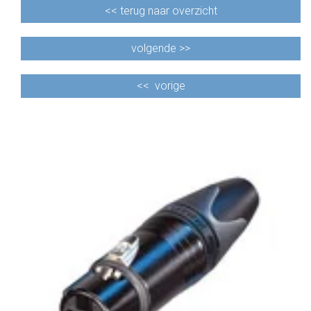
<<
terug naar overzicht
volgende >>
<<
vorige