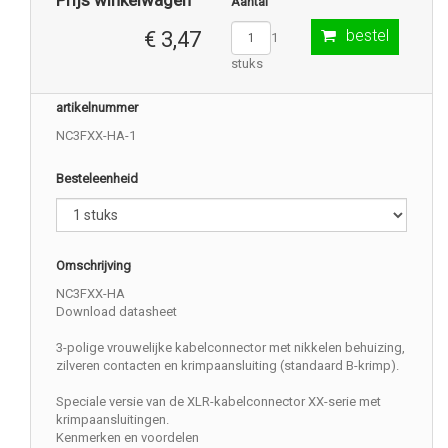
Prijs winkelwagen
Aantal
bestel
€ 3,47
1
stuks
artikelnummer
NC3FXX-HA-1
Besteleenheid
Omschrijving
NC3FXX-HA
Download datasheet
3-polige vrouwelijke kabelconnector met nikkelen behuizing,
zilveren contacten en krimpaansluiting (standaard B-krimp).
Speciale versie van de XLR-kabelconnector XX-serie met
krimpaansluitingen.
Kenmerken en voordelen