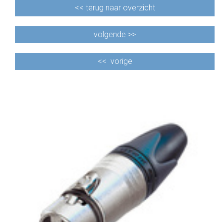
<<
terug naar overzicht
volgende >>
<<
vorige