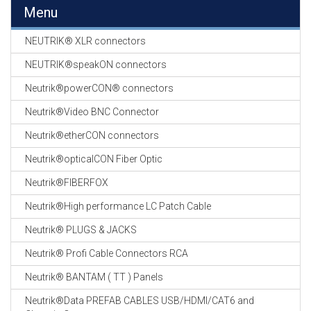
EN
Menu
HASPELS
NEUTRIK® XLR connectors
GEVLOCHTEN KOUS
EN
NEUTRIK®speakON connectors
KRIMP KOUS
Neutrik®powerCON® connectors
KOPER KABEL
Neutrik®Video BNC Connector
OP ROL
Neutrik®etherCON connectors
OCC OPTICAL
Neutrik®opticalCON Fiber Optic
FIBER CABLE
Neutrik®FIBERFOX
GE-ASSEMBLEERDE
Neutrik®High performance LC Patch Cable
KOPER/FIBER
KABELS
Neutrik® PLUGS & JACKS
Neutrik® Profi Cable Connectors RCA
19" RACKS
EN
Neutrik® BANTAM ( TT ) Panels
TOEBEHOREN
Neutrik®Data PREFAB CABLES USB/HDMI/CAT6 and