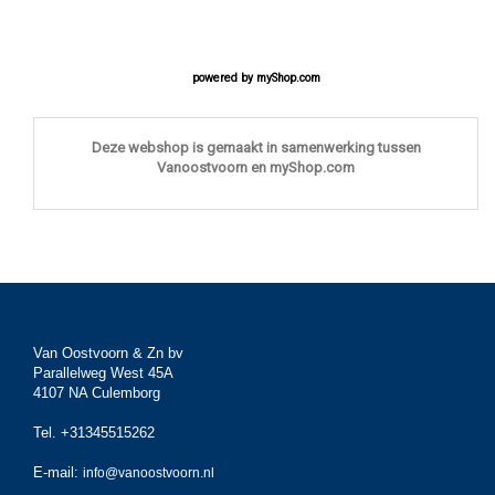
powered by
myShop.com
Deze webshop is gemaakt in samenwerking tussen
Vanoostvoorn en myShop.com
Van Oostvoorn & Zn bv
Parallelweg West 45A
4107 NA Culemborg
Tel. +31345515262
E-mail:
info@vanoostvoorn.nl