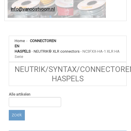
info@vanoostvoorn.nl
Home
-
CONNECTOREN
EN
HASPELS
-
NEUTRIK® XLR connectors
-
NC3FXX-HA-1 XLR HA
Serie
NEUTRIK/SYNTAX/CONNECTORE
HASPELS
Alle artikelen
zoek