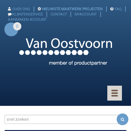
OVER ONS
NIEUWSTE MAATWERK PROJECTEN
FAQ
KLANTENSERVICE
CONTACT
MYACCOUNT
AANMAKEN ACCOUNT
0
Toggle
navigatio
CONNECTOREN