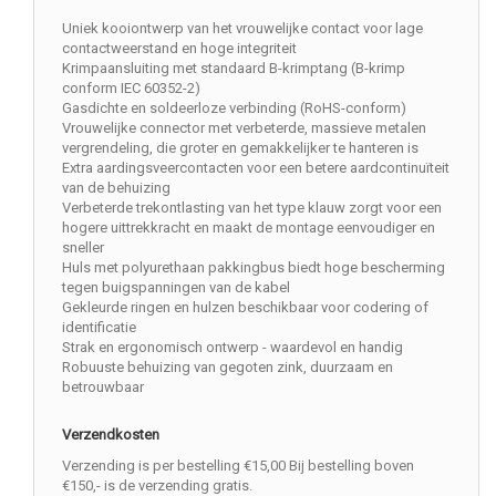
Uniek kooiontwerp van het vrouwelijke contact voor lage
contactweerstand en hoge integriteit
Krimpaansluiting met standaard B-krimptang (B-krimp
conform IEC 60352-2)
Gasdichte en soldeerloze verbinding (RoHS-conform)
Vrouwelijke connector met verbeterde, massieve metalen
vergrendeling, die groter en gemakkelijker te hanteren is
Extra aardingsveercontacten voor een betere aardcontinuïteit
van de behuizing
Verbeterde trekontlasting van het type klauw zorgt voor een
hogere uittrekkracht en maakt de montage eenvoudiger en
sneller
Huls met polyurethaan pakkingbus biedt hoge bescherming
tegen buigspanningen van de kabel
Gekleurde ringen en hulzen beschikbaar voor codering of
identificatie
Strak en ergonomisch ontwerp - waardevol en handig
Robuuste behuizing van gegoten zink, duurzaam en
betrouwbaar
Verzendkosten
Verzending is per bestelling €15,00 Bij bestelling boven
€150,- is de verzending gratis.