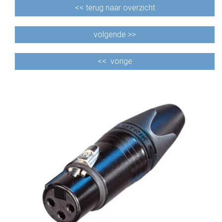
<<
terug naar overzicht
volgende >>
<<
vorige