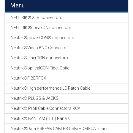
EN
Menu
HASPELS
NEUTRIK® XLR connectors
GEVLOCHTEN KOUS
EN
NEUTRIK®speakON connectors
KRIMP KOUS
Neutrik®powerCON® connectors
KOPER KABEL
Neutrik®Video BNC Connector
OP ROL
Neutrik®etherCON connectors
OCC OPTICAL
Neutrik®opticalCON Fiber Optic
FIBER CABLE
Neutrik®FIBERFOX
GE-ASSEMBLEERDE
Neutrik®High performance LC Patch Cable
KOPER/FIBER
KABELS
Neutrik® PLUGS & JACKS
Neutrik® Profi Cable Connectors RCA
19" RACKS
EN
Neutrik® BANTAM ( TT ) Panels
TOEBEHOREN
Neutrik®Data PREFAB CABLES USB/HDMI/CAT6 and