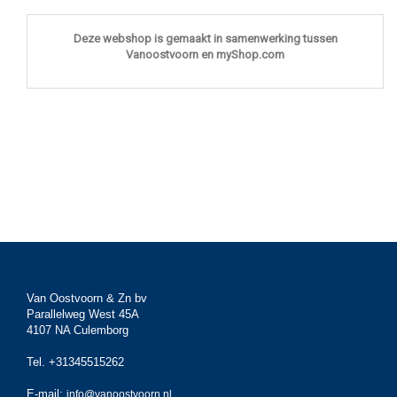
Deze webshop is gemaakt in samenwerking tussen
Vanoostvoorn en myShop.com
Van Oostvoorn & Zn bv
Parallelweg West 45A
4107 NA Culemborg
Tel. +31345515262
E-mail:
info@vanoostvoorn.nl