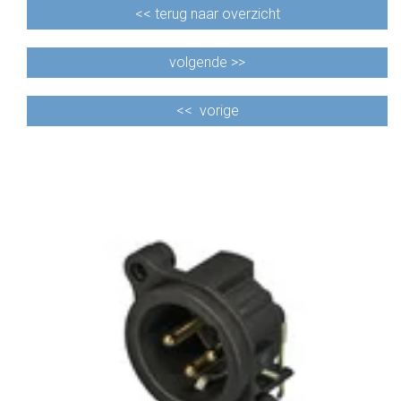
<<
terug naar overzicht
volgende >>
<<
vorige