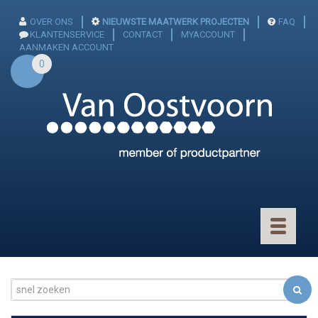
OVER ONS
NIEUWSTE MAATWERK PROJECTEN
FAQ
KLANTENSERVICE
CONTACT
MYACCOUNT
AANMAKEN ACCOUNT
0
Toggle
navigatio
CONNECTOREN