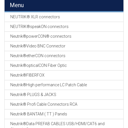
EN
Menu
HASPELS
NEUTRIK® XLR connectors
GEVLOCHTEN KOUS
EN
NEUTRIK®speakON connectors
KRIMP KOUS
Neutrik®powerCON® connectors
KOPER KABEL
Neutrik®Video BNC Connector
OP ROL
Neutrik®etherCON connectors
OCC OPTICAL
Neutrik®opticalCON Fiber Optic
FIBER CABLE
Neutrik®FIBERFOX
GE-ASSEMBLEERDE
Neutrik®High performance LC Patch Cable
KOPER/FIBER
KABELS
Neutrik® PLUGS & JACKS
Neutrik® Profi Cable Connectors RCA
19" RACKS
EN
Neutrik® BANTAM ( TT ) Panels
TOEBEHOREN
Neutrik®Data PREFAB CABLES USB/HDMI/CAT6 and