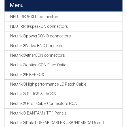
EN
Menu
HASPELS
NEUTRIK® XLR connectors
GEVLOCHTEN KOUS
EN
NEUTRIK®speakON connectors
KRIMP KOUS
Neutrik®powerCON® connectors
KOPER KABEL
Neutrik®Video BNC Connector
OP ROL
Neutrik®etherCON connectors
OCC OPTICAL
Neutrik®opticalCON Fiber Optic
FIBER CABLE
Neutrik®FIBERFOX
GE-ASSEMBLEERDE
Neutrik®High performance LC Patch Cable
KOPER/FIBER
KABELS
Neutrik® PLUGS & JACKS
Neutrik® Profi Cable Connectors RCA
19" RACKS
EN
Neutrik® BANTAM ( TT ) Panels
TOEBEHOREN
Neutrik®Data PREFAB CABLES USB/HDMI/CAT6 and