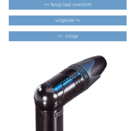
<<
terug naar overzicht
volgende >>
<<
vorige