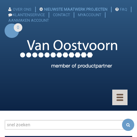
OVER ONS
NIEUWSTE MAATWERK PROJECTEN
FAQ
KLANTENSERVICE
CONTACT
MYACCOUNT
AANMAKEN ACCOUNT
0
Toggle
navigatio
CONNECTOREN