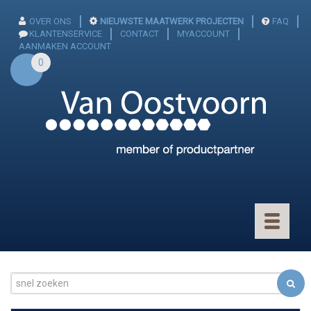
OVER ONS
NIEUWSTE MAATWERK PROJECTEN
FAQ
KLANTENSERVICE
CONTACT
MYACCOUNT
AANMAKEN ACCOUNT
0
Toggle
navigatio
CONNECTOREN