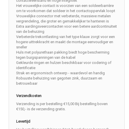
contactweerstand en hoge integriteit
Het vrouwelijke contact is voorzien van een soldeerbarrière
om te voorkomen dat soldeer in het contactoppervlak loopt
Vrouwelijke connector met verbeterde, massieve metalen
vergrendeling, die groter en gemakkelijker te hanteren is
Extra aardingsveercontacten voor een betere aardcontinuïteit
van de behuizing
Verbeterde trekontlasting van het type klauw zorgt voor een
hogere uittrekkracht en maakt de montage eenvoudiger en
sneller
Huls met polyurethaan pakking biedt hoge bescherming
tegen buigspanningen van de kabel
Gekleurde ringen en hulzen beschikbaar voor codering of
identificatie
Strak en ergonomisch ontwerp - waardevol en handig
Robuuste behuizing van gegoten zink, duurzaam en
betrouwbaar
Verzendkosten
Verzending is per bestelling €15,00 Bij bestelling boven
€150,- is de verzending gratis.
Levertijd