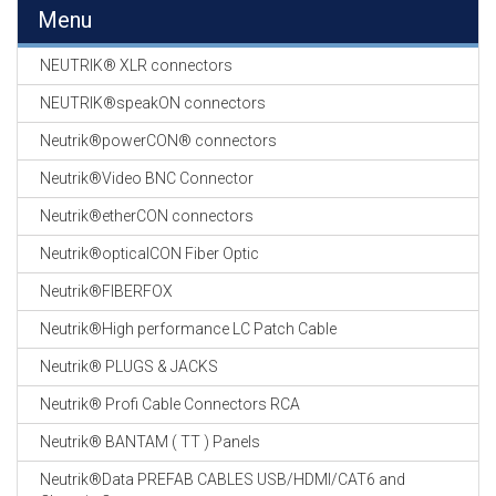
EN
Menu
HASPELS
NEUTRIK® XLR connectors
GEVLOCHTEN KOUS
EN
NEUTRIK®speakON connectors
KRIMP KOUS
Neutrik®powerCON® connectors
KOPER KABEL
Neutrik®Video BNC Connector
OP ROL
Neutrik®etherCON connectors
OCC OPTICAL
Neutrik®opticalCON Fiber Optic
FIBER CABLE
Neutrik®FIBERFOX
GE-ASSEMBLEERDE
Neutrik®High performance LC Patch Cable
KOPER/FIBER
KABELS
Neutrik® PLUGS & JACKS
Neutrik® Profi Cable Connectors RCA
19" RACKS
EN
Neutrik® BANTAM ( TT ) Panels
TOEBEHOREN
Neutrik®Data PREFAB CABLES USB/HDMI/CAT6 and