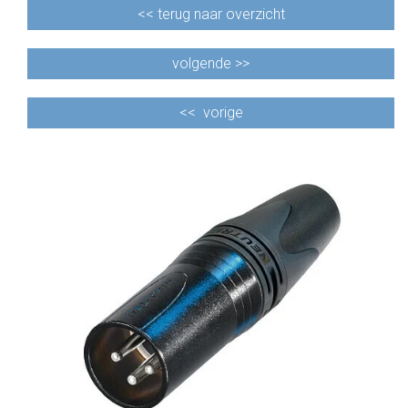
<<
terug naar overzicht
volgende >>
<<
vorige