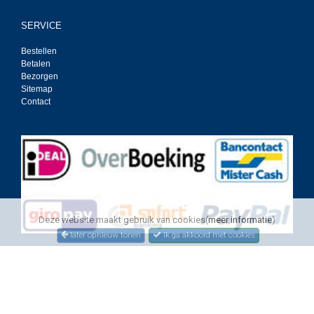
SERVICE
Bestellen
Betalen
Bezorgen
Sitemap
Contact
Deze website maakt gebruik van cookies(
meer informatie
)
later opnieuw tonen
ik ga akkoord met cookies
Deze webshop is gemaakt in samenwerking tussen Vanoostvoorn en