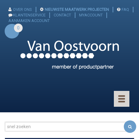
OVER ONS
NIEUWSTE MAATWERK PROJECTEN
FAQ
KLANTENSERVICE
CONTACT
MYACCOUNT
AANMAKEN ACCOUNT
0
Toggle
navigatio
CONNECTOREN