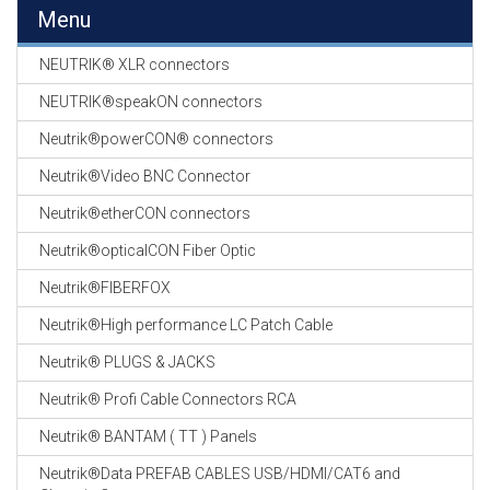
EN
Menu
HASPELS
NEUTRIK® XLR connectors
GEVLOCHTEN KOUS
EN
NEUTRIK®speakON connectors
KRIMP KOUS
Neutrik®powerCON® connectors
KOPER KABEL
Neutrik®Video BNC Connector
OP ROL
Neutrik®etherCON connectors
OCC OPTICAL
Neutrik®opticalCON Fiber Optic
FIBER CABLE
Neutrik®FIBERFOX
GE-ASSEMBLEERDE
Neutrik®High performance LC Patch Cable
KOPER/FIBER
KABELS
Neutrik® PLUGS & JACKS
Neutrik® Profi Cable Connectors RCA
19" RACKS
EN
Neutrik® BANTAM ( TT ) Panels
TOEBEHOREN
Neutrik®Data PREFAB CABLES USB/HDMI/CAT6 and