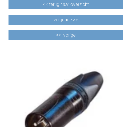
<<
terug naar overzicht
volgende >>
<<
vorige